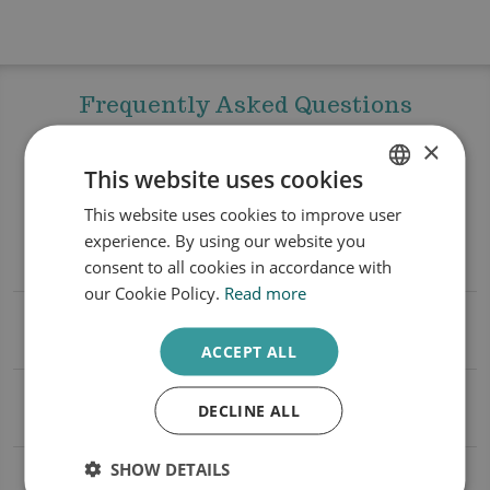
Frequently Asked Questions
Microneedling
×
This website uses cookies
This website uses cookies to improve user
DUTCH
experience. By using our website you
ENGLISH
Hoeveel behandelingen zijn er nodig?
consent to all cookies in accordance with
our Cookie Policy.
Read more
Mag deze behandeling tijdens de
zomermaanden worden uitgevoerd?
ACCEPT ALL
Hoe ziet mijn huid eruit na de
DECLINE ALL
behandeling?
SHOW DETAILS
Kan microneedling gecombineerd