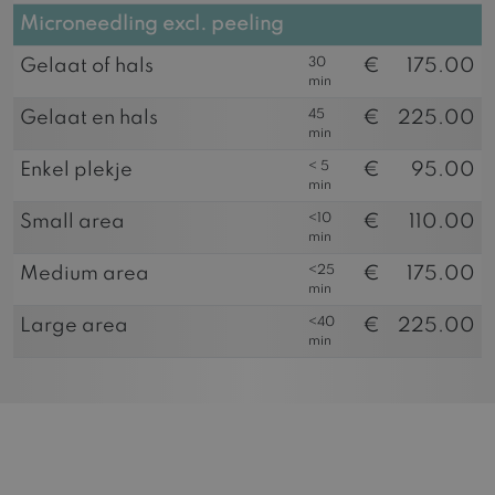
Microneedling excl. peeling
30
Gelaat of hals
€
175.00
min
45
Gelaat en hals
€
225.00
min
< 5
Enkel plekje
€
95.00
min
<10
Small area
€
110.00
min
<25
Medium area
€
175.00
min
<40
Large area
€
225.00
min