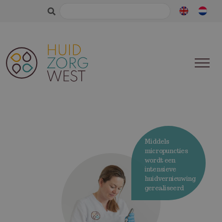
Search
for:
Middels
micropuncties
wordt een
intensieve
huidvernieuwing
gerealiseerd