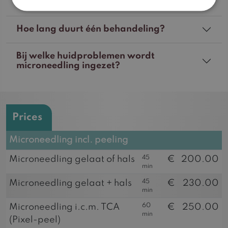
worden met andere behandelingen?
Hoe lang duurt één behandeling?
Bij welke huidproblemen wordt
microneedling ingezet?
Prices
Microneedling incl. peeling
45
Microneedling gelaat of hals
€
200.00
min
45
Microneedling gelaat + hals
€
230.00
min
60
Microneedling i.c.m. TCA
€
250.00
min
(Pixel-peel)