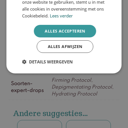
onze website te gebruiken, stemt u in met
prikkend gevoel bij het begin van deze
alle cookies in overeenstemming met ons
routine is normaal. Door de sterk
Cookiebeleid.
Lees verder
geconcentreerde ingrediënten kan de kleur
van de producten variëren. Dit heeft echter
ALLES ACCEPTEREN
geen effect op de werking.
ALLES AFWIJZEN
DETAILS WEERGEVEN
Extra informatie
Firming Protocol,
Soorten-
Depigmentating Protocol,
expert-drops
Hydrating Protocol
Andere suggesties…