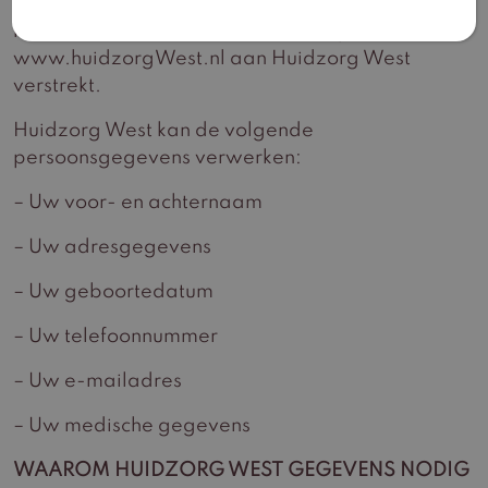
Huidzorg West, en/of omdat u deze zelf bij het
invullen van een contactformulier op de website
www.huidzorgWest.nl aan Huidzorg West
verstrekt.
Huidzorg West kan de volgende
persoonsgegevens verwerken:
– Uw voor- en achternaam
– Uw adresgegevens
– Uw geboortedatum
– Uw telefoonnummer
– Uw e-mailadres
– Uw medische gegevens
WAAROM HUIDZORG WEST GEGEVENS NODIG