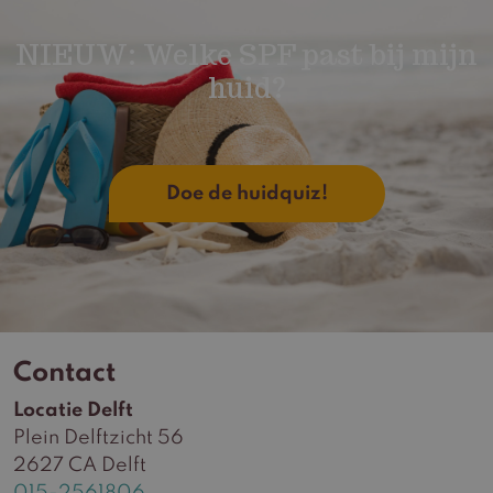
NIEUW: Welke SPF past bij mijn
huid?
Doe de huidquiz!
Contact
Locatie Delft
Plein Delftzicht 56
2627 CA Delft