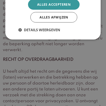
persoon of daartoe herleidbaar zijn, te
ALLES ACCEPTEREN
beperken. U kunt een verzoek met die strekking
doen aan onze contactpersoon voor
ALLES AFWIJZEN
privacyzaken. U ontvangt dan binnen 30 dagen
een reactie op uw verzoek. Als uw verzoek wordt
DETAILS WEERGEVEN
ingewilligd sturen wij u op het bij ons bekende e-
mailadres een bevestiging dat de gegevens tot u
de beperking opheft niet langer worden
verwerkt.
RECHT OP OVERDRAAGBAARHEID
U heeft altijd het recht om de gegevens die wij
(laten) verwerken en die betrekking hebben op
uw persoon of daartoe herleidbaar zijn, door
een andere partij te laten uitvoeren. U kunt een
verzoek met die strekking doen aan onze
contactpersoon voor privacyzaken. U ontvangt