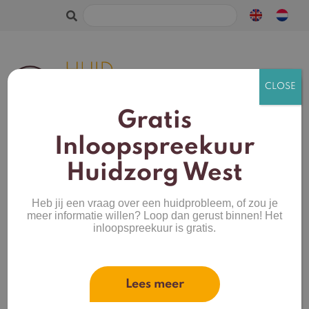
Zoeken
naar:
Gratis
Inloopspreekuur
Huidzorg West
Privacy en cookieverklaring
Heb jij een vraag over een huidprobleem, of zou je
PERSOONSGEGEVENS DIE WORDEN VERWERKT
meer informatie willen? Loop dan gerust binnen! Het
inloopspreekuur is gratis.
Huidzorg West BV, praktijk voor huid- en
oedeemtherapie, kan persoonsgegevens –
waaronder medische gegevens – verwerken,
Lees meer
doordat u gebruik maakt van de diensten van