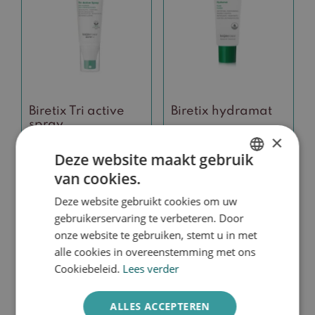
Biretix Tri active
Biretix hydramat
spray
×
Deze website maakt gebruik
van cookies.
€
29,50
€
27,90
DUTCH
Deze website gebruikt cookies om uw
ENGLISH
Toevoegen aan
Toevoegen aan
gebruikerservaring te verbeteren. Door
winkelwagen
winkelwagen
onze website te gebruiken, stemt u in met
alle cookies in overeenstemming met ons
Cookiebeleid.
Lees verder
ALLES ACCEPTEREN