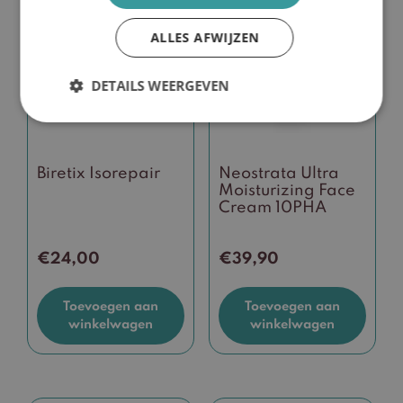
ALLES AFWIJZEN
DETAILS WEERGEVEN
Biretix Isorepair
Neostrata Ultra
Moisturizing Face
Cream 10PHA
€
24,00
€
39,90
Toevoegen aan
Toevoegen aan
winkelwagen
winkelwagen