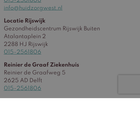
015-2561806
info@huidzorgwest.nl
Locatie Rijswijk
Gezondheidscentrum Rijswijk Buiten
Atalantaplein 2
2288 HJ Rijswijk
015-2561806
Reinier de Graaf Ziekenhuis
Reinier de Graafweg 5
2625 AD Delft
015-2561806
Huidzorg West BV
BTW: NL866714169B01
KvK: 94290059
AGB-code: 90094308