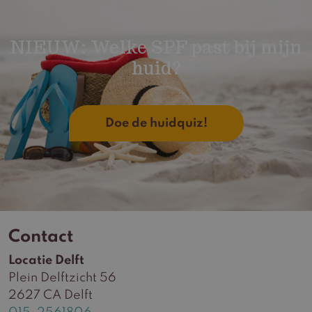
NIEUW: Welke SPF past bij mijn
huid?
Doe de huidquiz!
Contact
Locatie Delft
Plein Delftzicht 56
2627 CA Delft