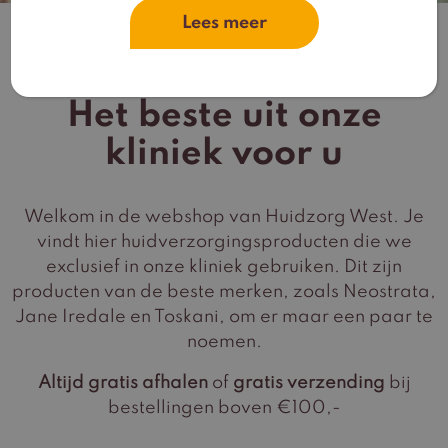
Lees meer
Huidzorg West Webshop
Het beste uit onze
kliniek voor u
Welkom in de webshop van Huidzorg West. Je
vindt hier huidverzorgingsproducten die we
exclusief in onze kliniek gebruiken. Dit zijn
producten van de beste merken, zoals Neostrata,
Jane Iredale en Toskani, om er maar een paar te
noemen.
Altijd gratis afhalen
of
gratis verzending
bij
bestellingen boven €100,-