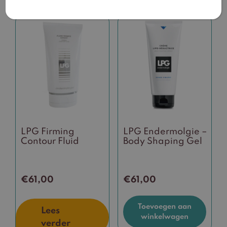
LPG Firming
LPG Endermolgie –
Contour Fluid
Body Shaping Gel
€
61,00
€
61,00
Toevoegen aan
Lees
winkelwagen
verder