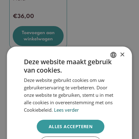
€
36,00
Toevoegen aan
winkelwagen
×
Deze website maakt gebruik
van cookies.
DUTCH
Lichaam
Deze website gebruikt cookies om uw
ENGLISH
gebruikerservaring te verbeteren. Door
Huidtype
onze website te gebruiken, stemt u in met
Acne
alle cookies in overeenstemming met ons
Doffe huid
Cookiebeleid.
Lees verder
Droge huid
Gevoelige huid
ALLES ACCEPTEREN
Pigment
Verouderde huid