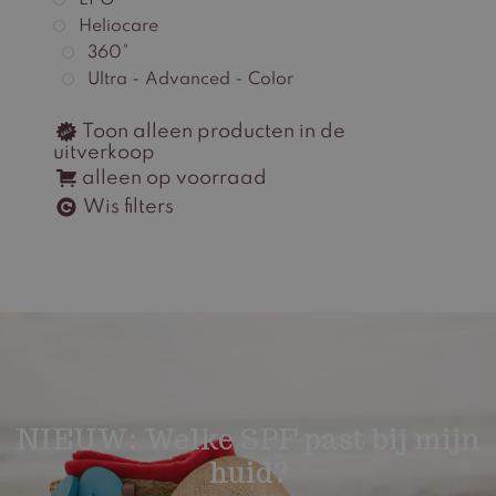
LPG
Heliocare
360°
Ultra - Advanced - Color
Toon alleen producten in de
uitverkoop
alleen op voorraad
Wis filters
NIEUW: Welke SPF past bij mijn
huid?