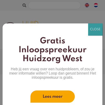
Zoeken
naar:
Gratis
Inloopspreekuur
Huidtype
Webshop
Huidzorg West
Productcategorieën
Mijn account
Heb jij een vraag over een huidprobleem, of zou je
Merken
Winkelwagen
meer informatie willen? Loop dan gerust binnen! Het
inloopspreekuur is gratis.
Zoeken
naar:
Lees meer