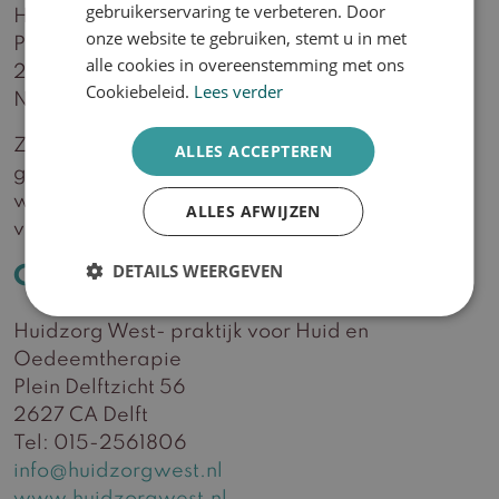
gebruikerservaring te verbeteren. Door
Huidzorg West BV
onze website te gebruiken, stemt u in met
Plein Delftzicht 56
alle cookies in overeenstemming met ons
2627 CA Delft
Cookiebeleid.
Lees verder
Nederland
Zodra uw producten retour zijn ontvangen en
ALLES ACCEPTEREN
goedgekeurd na inspectie zal de retour actie
worden opgevolgd in de vorm van toesturen
ALLES AFWIJZEN
vervangend product of geld terug.
DETAILS WEERGEVEN
Contactgegevens Huidzorg West
Huidzorg West- praktijk voor Huid en
Oedeemtherapie
Plein Delftzicht 56
2627 CA Delft
Tel: 015-2561806
info@huidzorgwest.nl