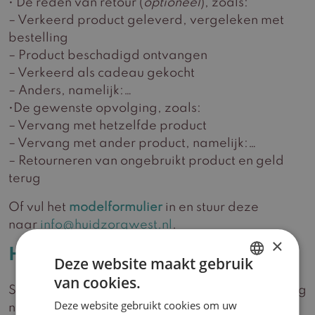
• De reden van retour (
optioneel
), zoals:
– Verkeerd product geleverd, vergeleken met
bestelling
– Product beschadigd ontvangen
– Verkeerd als cadeau gekocht
– Anders, namelijk:…
•De gewenste opvolging, zoals:
– Vervang met hetzelfde product
– Vervang met ander product, namelijk:…
– Retourneren van ongebruikt product en geld
terug
Of vul het
modelformulier
in en stuur deze
naar
info@huidzorgwest.nl
.
×
Het artikel terug sturen
Deze website maakt gebruik
van cookies.
DUTCH
Stuur het product in de originele verpakking terug
Deze website gebruikt cookies om uw
naar het volgende adres:
ENGLISH