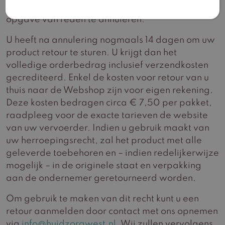
bestelling tot 14 dagen na ontvangst zonder
opgave van reden te annuleren.
U heeft na annulering nogmaals 14 dagen om uw
product retour te sturen. U krijgt dan het
volledige orderbedrag inclusief verzendkosten
gecrediteerd. Enkel de kosten voor retour van u
thuis naar de Webshop zijn voor eigen rekening.
Deze kosten bedragen circa € 7,50 per pakket,
raadpleeg voor de exacte tarieven de website
van uw vervoerder. Indien u gebruik maakt van
uw herroepingsrecht, zal het product met alle
geleverde toebehoren en – indien redelijkerwijze
mogelijk – in de originele staat en verpakking
aan de ondernemer geretourneerd worden.
Om gebruik te maken van dit recht kunt u een
retour aanmelden door contact met ons opnemen
via
info@huidzorgwest.nl
. Wij zullen vervolgens