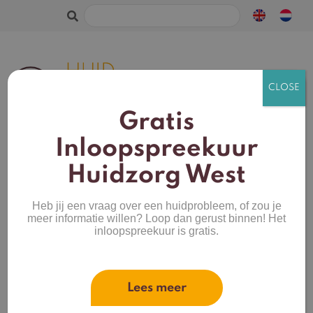
Zoeken
naar:
Gratis
Inloopspreekuur
Huidzorg West
Retoursinformatie
Heb jij een vraag over een huidprobleem, of zou je
Herroepingsrecht/bedenktijd
meer informatie willen? Loop dan gerust binnen! Het
inloopspreekuur is gratis.
Het kan wel eens voorkomen dat u een bestelling
retour wilt sturen omdat er een reden is waarom
Lees meer
u het bestelde product(en) toch niet zou willen
hebben. Wat de reden ook is, u heeft het recht uw