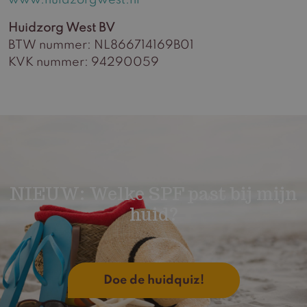
www.huidzorgwest.nl
Huidzorg West BV
BTW nummer: NL866714169B01
KVK nummer: 94290059
NIEUW: Welke SPF past bij mijn
huid?
Doe de huidquiz!