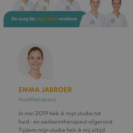
EMMA JABROER
Huidtherapeut
H
In mei 2019 heb ik mijn studie tot
A
huid- en oedeemtherapeut afgerond.
b
Tijdens mijn studie heb ik mij altijd
z