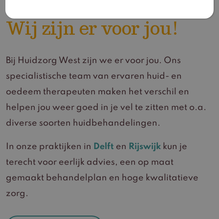
Wij zijn er voor jou!
Bij Huidzorg West zijn we er voor jou. Ons
specialistische team van ervaren huid- en
oedeem therapeuten maken het verschil en
helpen jou weer goed in je vel te zitten met o.a.
diverse soorten huidbehandelingen.
In onze praktijken in
Delft
en
Rijswijk
kun je
terecht voor eerlijk advies, een op maat
gemaakt behandelplan en hoge kwalitatieve
zorg.