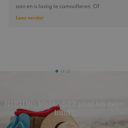
aan en is lastig te camoufleren. Of
Lees verder
NIEUW: Welke SPF past bij mijn
huid?