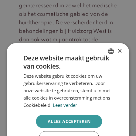
l
geïnteresseerd in zowel het medische
i
r
als het cosmetische gebied van de
d
huidtherapie. De verscheidenheid in
a
behandelingen bij Huidzorg West is
D
dan ook wat mij aantrok tot de
H
praktijk. Het kunnen bieden van
×
v
en
Deze website maakt gebruik
handvaten en samen met de patiënt
t
van cookies.
te werken naar verbetering, is wat
DUTCH
h
voor mij het beroep waardevol
Deze website gebruikt cookies om uw
ENGLISH
c
maakt.
gebruikerservaring te verbeteren. Door
o
onze website te gebruiken, stemt u in met
i
alle cookies in overeenstemming met ons
Cookiebeleid.
Lees verder
s
d
ALLES ACCEPTEREN
b
n