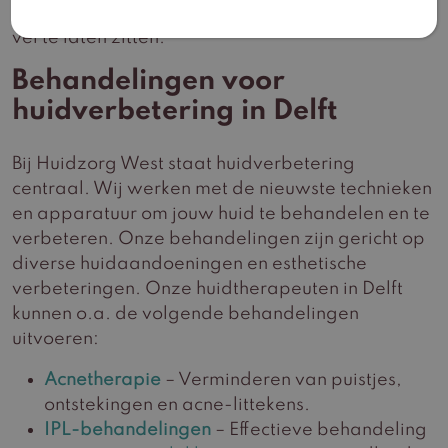
persoonlijke aanpak om jouw weer lekker in je
vel te laten zitten.
Behandelingen voor
huidverbetering in Delft
Bij Huidzorg West staat huidverbetering
centraal. Wij werken met de nieuwste technieken
en apparatuur om jouw huid te behandelen en te
verbeteren. Onze behandelingen zijn gericht op
diverse huidaandoeningen en esthetische
verbeteringen. Onze huidtherapeuten in Delft
kunnen o.a. de volgende behandelingen
uitvoeren:
Acnetherapie
– Verminderen van puistjes,
ontstekingen en acne-littekens.
IPL-behandelingen
– Effectieve behandeling