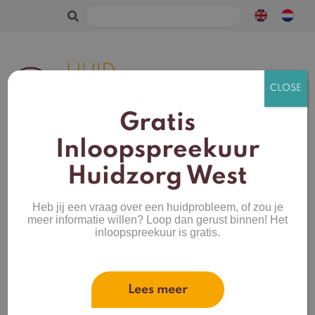
Zoeken
naar:
Gratis
Inloopspreekuur
Huidzorg West
Huidkliniek Delft
Heb jij een vraag over een huidprobleem, of zou je
Op zoek naar een professionele en
meer informatie willen? Loop dan gerust binnen! Het
inloopspreekuur is gratis.
gespecialiseerde huidkliniek in Delft? Bij
Huidzorg West ben je in goede handen. Onze
ervaren huidtherapeuten helpen je graag met
diverse behandelingen voor huidverbetering en
Lees meer
huidtherapie. Wij bieden een effectieve en