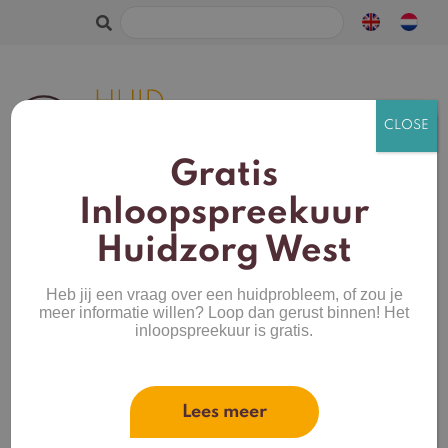
Zoeken
naar:
Gratis
Inloopspreekuur
Huidzorg West
Verstopte porieen
en
talgophopingen
Heb jij een vraag over een huidprobleem, of zou je
die problemen
meer informatie willen? Loop dan gerust binnen! Het
veroorzaken.
inloopspreekuur is gratis.
Lees meer