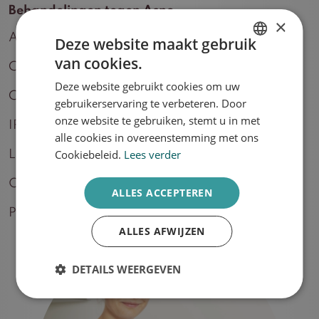
Behandelingen tegen Acne
×
Acnetherapie
Deze website maakt gebruik
van cookies.
DUTCH
Camouflagetherapie
Deze website gebruikt cookies om uw
ENGLISH
Collageen skin booster
gebruikerservaring te verbeteren. Door
onze website te gebruiken, stemt u in met
IPL behandeling
alle cookies in overeenstemming met ons
Cookiebeleid.
Lees verder
Light & Bright behandeling
OBSERV Huidscan
ALLES ACCEPTEREN
Peeling
ALLES AFWIJZEN
DETAILS WEERGEVEN