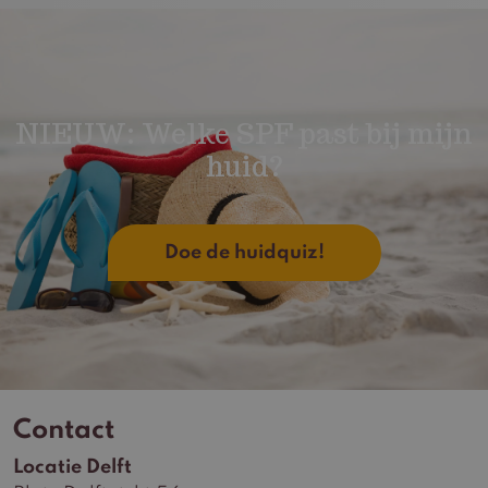
NIEUW: Welke SPF past bij mijn
huid?
Doe de huidquiz!
Contact
Locatie Delft