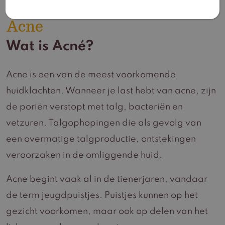
Acne
Wat is Acné?
Acne is een van de meest voorkomende
huidklachten. Wanneer je last hebt van acne, zijn
de poriën verstopt met talg, bacteriën en
vetzuren. Talgophopingen die als gevolg van
een overmatige talgproductie, ontstekingen
veroorzaken in de omliggende huid.
Acne begint vaak al in de tienerjaren, vandaar
de term jeugdpuistjes. Puistjes kunnen op het
gezicht voorkomen, maar ook op delen van het