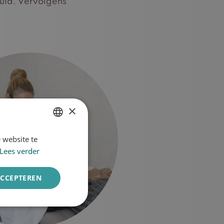
huid. Vervolgens
×
 website te
DUTCH
Lees verder
ENGLISH
ACCEPTEREN