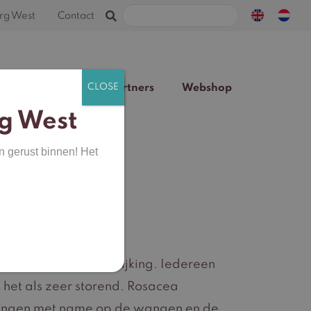
Zoeken
rg West
Contact
naar:
Team
Blog
Partners
Webshop
g West
n gerust binnen! Het
esmettelijke huidafwijking. Iedereen
 het als zeer storend. Rosacea
uringen met name op de wangen en de