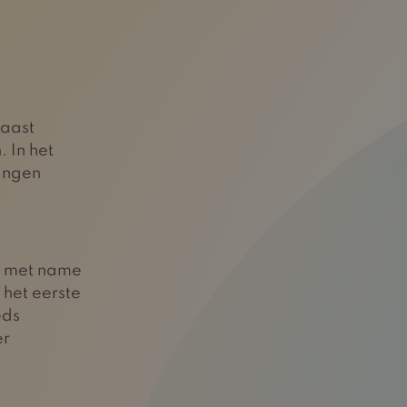
naast
 In het
lingen
s, met name
 het eerste
eds
er