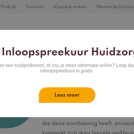
Praktijk
Tarieven
Afspraak maken
Werken bij Huidzo
Home
Behandelingen
Huidproblemen
 Inloopspreekuur Huidzor
ver een huidprobleem, of zou je meer informatie willen? Loop da
inloopspreekuur is gratis.
ode
Rosacea
Lees meer
leuringen op
en of neus.
Rosacea is een chronische en niet-b
die deze aandoening heeft, ervaart
kenmerkt zich door felrode verkle