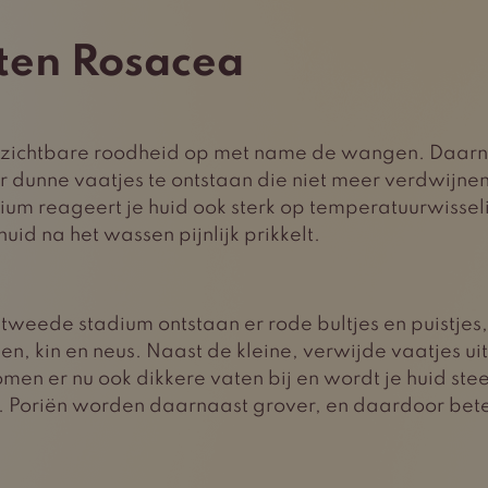
ten Rosacea
t zichtbare roodheid op met name de wangen. Daar
 dunne vaatjes te ontstaan die niet meer verdwijnen.
dium reageert je huid ook sterk op temperatuurwisse
huid na het wassen pijnlijk prikkelt.
 tweede stadium ontstaan er rode bultjes en puistje
n, kin en neus. Naast de kleine, verwijde vaatjes uit
men er nu ook dikkere vaten bij en wordt je huid ste
. Poriën worden daarnaast grover, en daardoor bet