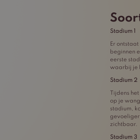
Soor
Stadium 1
Er ontstaa
beginnen er
eerste sta
waarbij je 
Stadium 2
Tijdens het
op je wange
stadium, ko
gevoeliger
zichtbaar.
Stadium 3