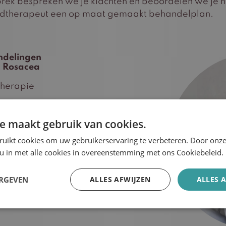
prek bespreken we je klachten en beoordelen we je 
idtherapeut een op maat gemaakt behandelplan.
ndelingen
n Rosacea
herapie
uflagetherapie
e maakt gebruik van cookies.
geen skin booster
ruikt cookies om uw gebruikerservaring te verbeteren. Door onze
ehandeling
 u in met alle cookies in overeenstemming met ons Cookiebeleid.
ng
ERGEVEN
ALLES AFWIJZEN
ALLES 
eid en vaatjes
behandeling