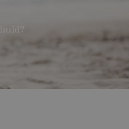
huid?