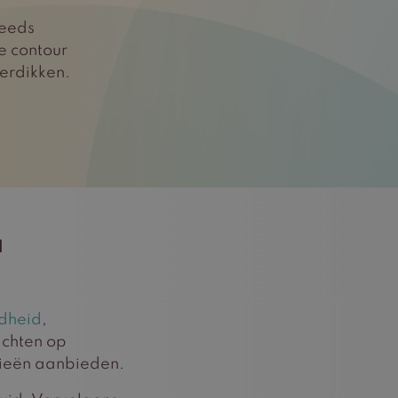
teeds
de contour
erdikken.
a
dheid
,
achten op
pieën aanbieden.