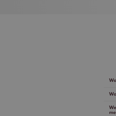
Wa
Wat
We
me