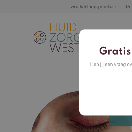
Gratis inloopspreekuur
De 
Gratis
Heb jij een vraag o
Felr
verk
wang