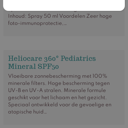
samengesteld om de gevoelige kinderhuid
optimaal te beschermen tegen de zon.
Inhoud: Spray 50 ml Voordelen Zeer hoge
foto-immunoprotectie,…
Heliocare 360° Pediatrics
Mineral SPF50
Vloeibare zonnebescherming met 100%
minerale filters. Hoge bescherming tegen
UV-B en UV-A stralen. Minerale formule
geschikt voor het lichaam en het gezicht.
Speciaal ontwikkeld voor de gevoelige en
atopische huid…