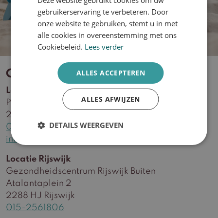
ENGLISH
gebruikerservaring te verbeteren. Door
onze website te gebruiken, stemt u in met
alle cookies in overeenstemming met ons
Cookiebeleid.
Lees verder
ALLES ACCEPTEREN
Contact
Locatie Delft
ALLES AFWIJZEN
Plein Delftzicht 56
2627 CA Delft
DETAILS WEERGEVEN
015-2561806
info@huidzorgwest.nl
Locatie Rijswijk
Gezondheidscentrum Rijswijk Buiten
Atalantaplein 2
2288 HJ Rijswijk
015-2561806