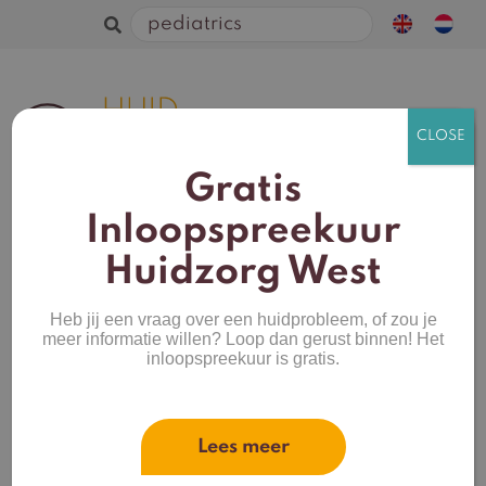
Zoeken
naar:
Gratis
Inloopspreekuur
Huidzorg West
Heb jij een vraag over een huidprobleem, of zou je
meer informatie willen? Loop dan gerust binnen! Het
inloopspreekuur is gratis.
Heliocare 360° Pediatrics
Transparant Spray SPF 50+
De verfrissende Heliocare® 360°
Pediatrics
Lees meer
Transparent Spray SPF 50+ werd speciaal