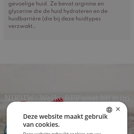
gevoelige huid. Ze bevat arginine en
glycerine die de huid hydrateren en de
huidbarrière (die bij deze huidtypes
verzwakt…
NIEUW: Welke SPF past bij mijn
huid?
×
Deze website maakt gebruik
van cookies.
DUTCH
Doe de huidquiz!
Deze website gebruikt cookies om uw