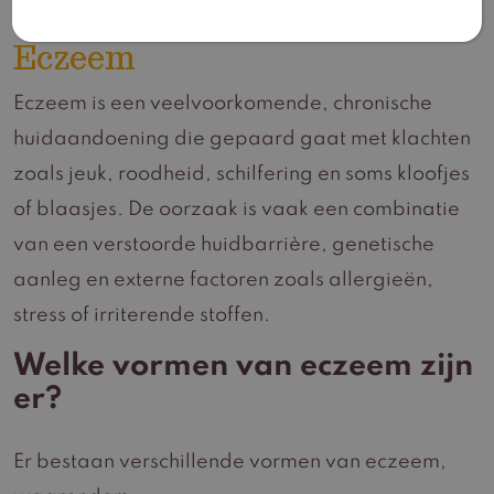
Eczeem
Eczeem is een veelvoorkomende, chronische
huidaandoening die gepaard gaat met klachten
zoals jeuk, roodheid, schilfering en soms kloofjes
of blaasjes. De oorzaak is vaak een combinatie
van een verstoorde huidbarrière, genetische
aanleg en externe factoren zoals allergieën,
stress of irriterende stoffen.
Welke vormen van eczeem zijn
er?
Er bestaan verschillende vormen van eczeem,