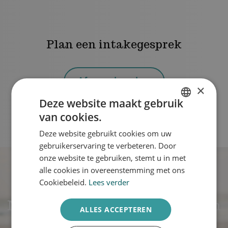
Plan een intakegesprek
Afspraak maken
×
Deze website maakt gebruik
van cookies.
DUTCH
Deze website gebruikt cookies om uw
ENGLISH
gebruikerservaring te verbeteren. Door
onze website te gebruiken, stemt u in met
alle cookies in overeenstemming met ons
Cookiebeleid.
Lees verder
NIEUW: Welke SPF past bij mijn
ALLES ACCEPTEREN
huid?