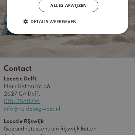
ALLES AFWIJZEN
Doe de huidquiz!
DETAILS WEERGEVEN
Contact
Locatie Delft
Plein Delftzicht 56
2627 CA Delft
015-2561806
info@huidzorgwest.nl
Locatie Rijswijk
Gezondheidscentrum Rijswijk Buiten