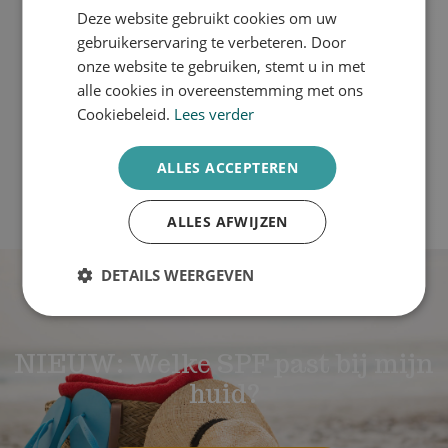
Deze website gebruikt cookies om uw
ENGLISH
gebruikerservaring te verbeteren. Door
Plan een intakegesprek
onze website te gebruiken, stemt u in met
alle cookies in overeenstemming met ons
Cookiebeleid.
Lees verder
Afspraak maken
ALLES ACCEPTEREN
ALLES AFWIJZEN
DETAILS WEERGEVEN
NIEUW: Welke SPF past bij mijn
huid?