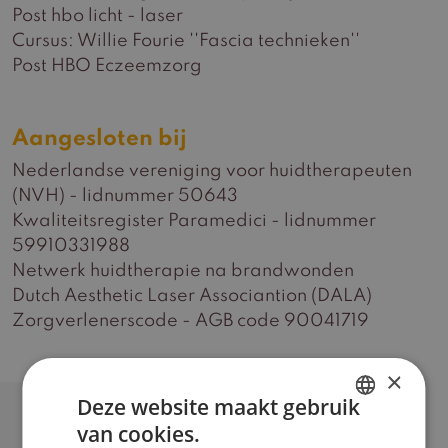
Post hbo licht - laser
Cursus: Willie Fourie ''Fascia technieken''
Post HBO Eczeemzorg
Aangesloten bij
Nederlandse vereniging voor huidtherapeuten
(NVH) - lidnummer 50643
Kwaliteitsregister Paramedici - lidnummer
59910331988
Netwerk huidtherapie na brandwonden
Dutch Aesthetic Laser Associantion (DALA)
Zorgverlenerscode - AGB code 90041719
×
Deze website maakt gebruik
van cookies.
DUTCH