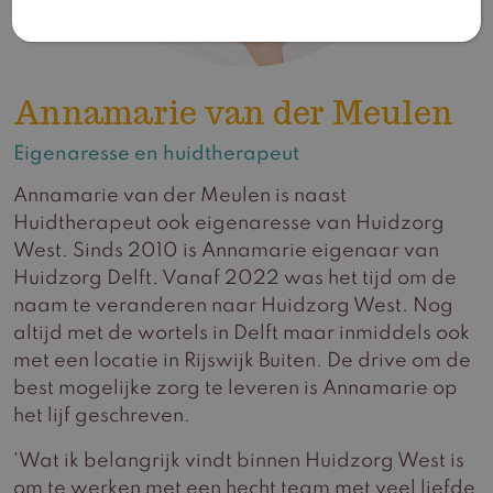
Annamarie van der Meulen
Eigenaresse en huidtherapeut
Annamarie van der Meulen is naast
Huidtherapeut ook eigenaresse van Huidzorg
West. Sinds 2010 is Annamarie eigenaar van
Huidzorg Delft. Vanaf 2022 was het tijd om de
naam te veranderen naar Huidzorg West. Nog
altijd met de wortels in Delft maar inmiddels ook
met een locatie in Rijswijk Buiten. De drive om de
best mogelijke zorg te leveren is Annamarie op
het lijf geschreven.
‘Wat ik belangrijk vindt binnen Huidzorg West is
om te werken met een hecht team met veel liefde