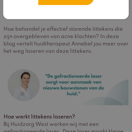
Acne littekens weg
laseren
Hoe behandel je effectief storende littekens die
zijn overgebleven van acne klachten? In deze
blog vertelt huidtherapeut Annebel jou meer over
het weg laseren van deze littekens.
Hoe werkt littekens laseren?
Bij Huidzorg West werken wij met een
gefractioneerde laser.
Deze laser maakt kleine