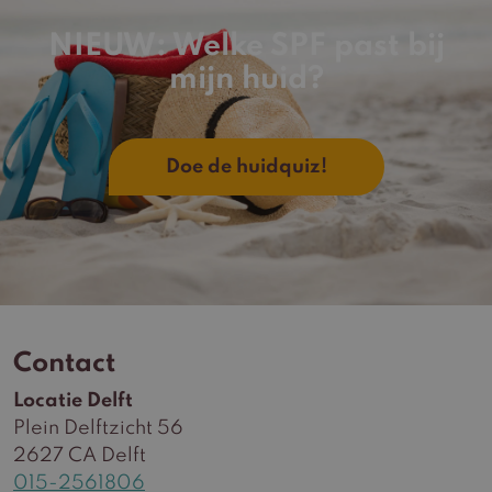
NIEUW: Welke SPF past bij
mijn huid?
Doe de huidquiz!
Contact
Locatie Delft
Plein Delftzicht 56
2627 CA Delft
015-2561806