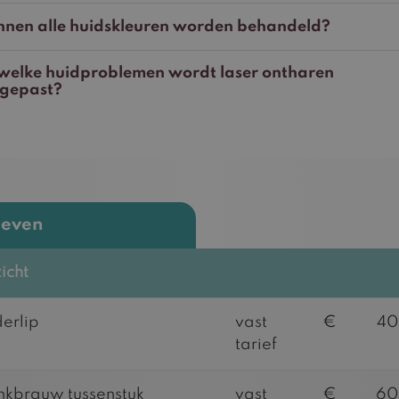
nen alle huidskleuren worden behandeld?
 welke huidproblemen wordt laser ontharen
egepast?
ieven
icht
erlip
vast
€
40
tarief
kbrauw tussenstuk
vast
€
60