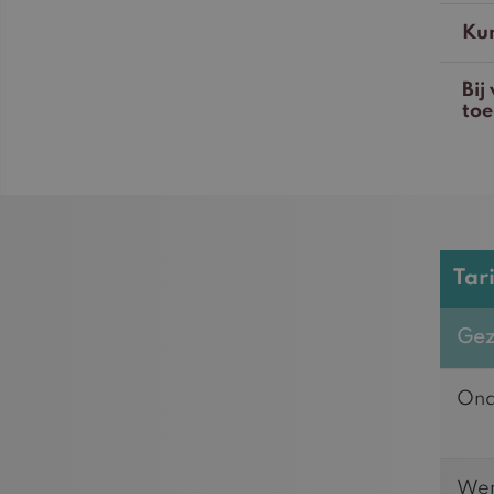
Kun
Bij
to
Tar
Gez
Ond
Wen