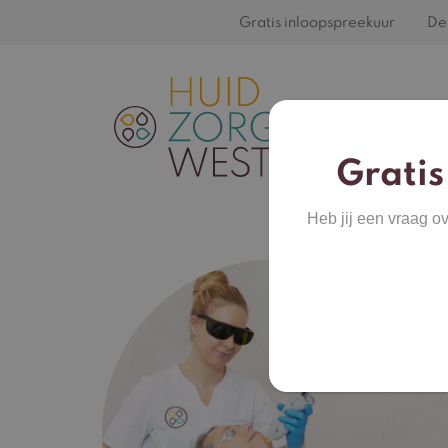
Gratis inloopspreekuur
De 
Gratis
Heb jij een vraag o
Beha
onge
haar
effec