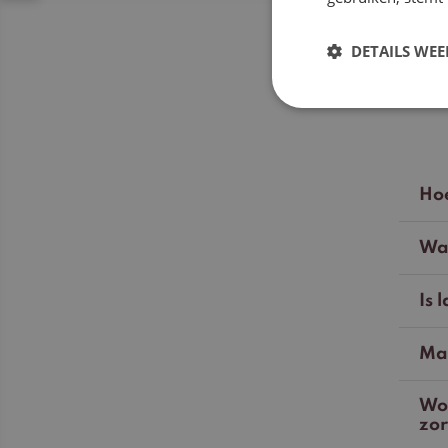
DETAILS WE
Hoe
Waa
Is 
Mag
Wor
zo