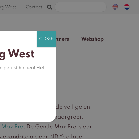
Zoeken
rg West
Contact
naar:
Team
Blog
Partners
Webshop
g West
n gerust binnen! Het
an laser ontharen is dé veilige en
aring en ongewenste haargroei.
 Max Pro
. De Gentle Max Pro is een
lexandrite als een ND Yag laser.