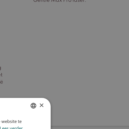
Gentle Max Pro laser.
g
t
oë
×
 website te
DUTCH
Lees verder