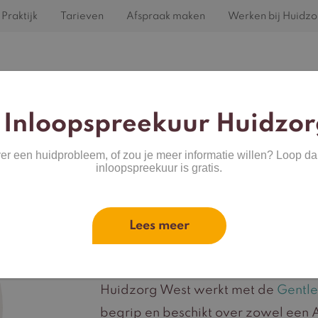
Praktijk
Tarieven
Afspraak maken
Werken bij Huidzo
Home
Behandelingen
Huidproblemen
 Inloopspreekuur Huidzor
ver een huidprobleem, of zou je meer informatie willen? Loop da
inloopspreekuur is gratis.
ndel
wenste
Laser ontharen
groei
Lees meer
tief.
Permanente ontharing door middel v
definitieve oplossing voor overbeh
Huidzorg West werkt met de
Gentle
begrip en beschikt over zowel een A