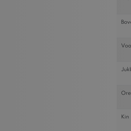
Bov
Voo
Juk
Ore
Kin