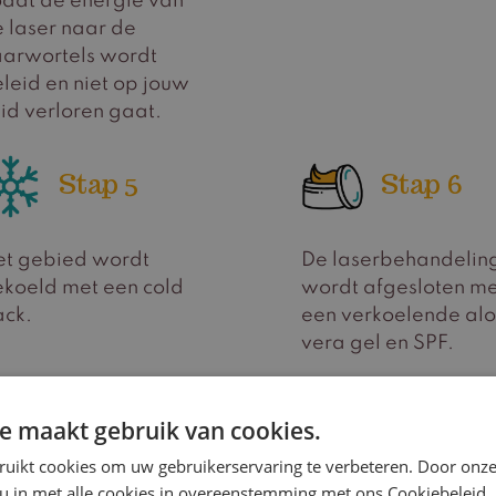
dat de energie van
 laser naar de
arwortels wordt
leid en niet op jouw
id verloren gaat.
Stap 5
Stap 6
et gebied wordt
De laserbehandelin
koeld met een cold
wordt afgesloten me
ack.
een verkoelende al
vera gel en SPF.
e maakt gebruik van cookies.
ruikt cookies om uw gebruikerservaring te verbeteren. Door onze
 u in met alle cookies in overeenstemming met ons Cookiebeleid.