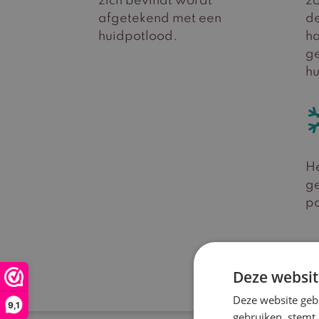
zich bevindt wordt
zo
afgetekend met een
de
huidpotlood.
ha
ge
hu
H
ge
p
Deze websit
Deze website geb
9,1
gebruiken, stemt