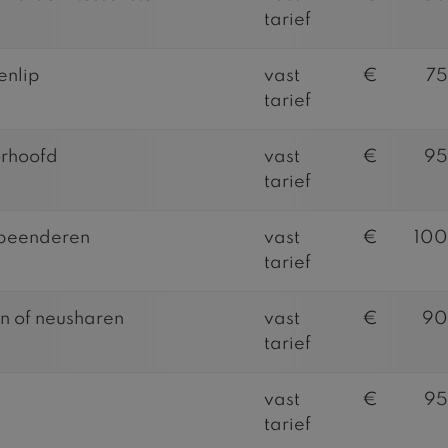
tarief
enlip
vast
€
7
tarief
rhoofd
vast
€
95
tarief
beenderen
vast
€
100
tarief
n of neusharen
vast
€
90
tarief
vast
€
95
tarief