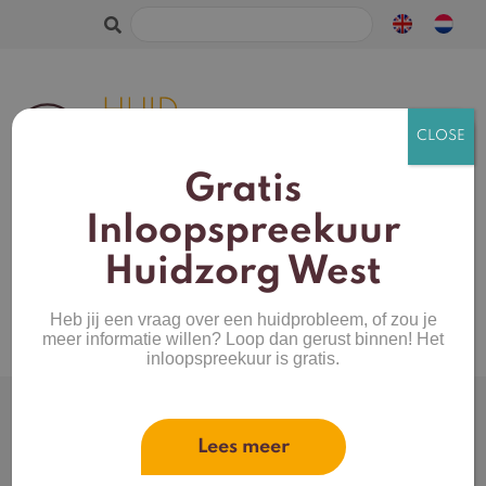
Zoeken
naar:
Gratis
Inloopspreekuur
Huidzorg West
quizgrove
Heb jij een vraag over een huidprobleem, of zou je
meer informatie willen? Loop dan gerust binnen! Het
inloopspreekuur is gratis.
Huidtype
Webshop
Productcategorieën
Mijn account
Lees meer
Merken
Winkelwagen