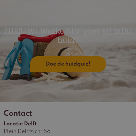
NIEUW: Welke SPF past bij mijn
huid?
Doe de huidquiz!
Contact
Locatie Delft
Plein Delftzicht 56