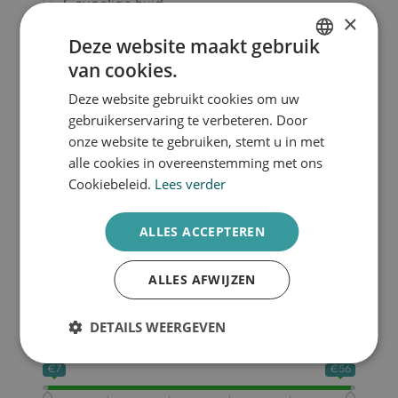
Gevoelige huid
×
Pigment
Deze website maakt gebruik
Verouderde huid
van cookies.
Vette huid
DUTCH
Deze website gebruikt cookies om uw
ENGLISH
Product categorieën
gebruikerservaring te verbeteren. Door
onze website te gebruiken, stemt u in met
Dagverzorging
alle cookies in overeenstemming met ons
Gezicht
Cookiebeleid.
Lees verder
Huidbooster
Make-up
ALLES ACCEPTEREN
Nachtverzorging
Reiniging
Serum
ALLES AFWIJZEN
Zonbescherming
DETAILS WEERGEVEN
Prijs
€7
€56