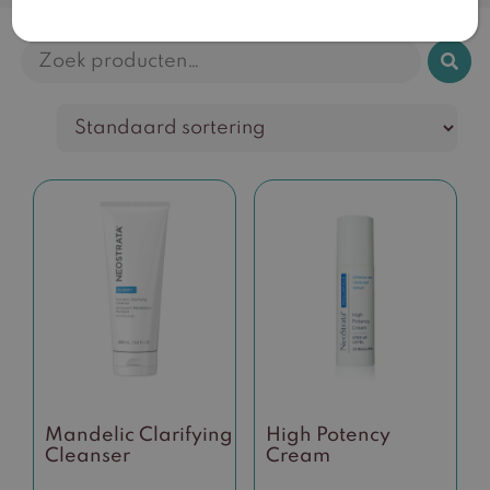
Zoeken
naar:
Mandelic Clarifying
High Potency
Cleanser
Cream