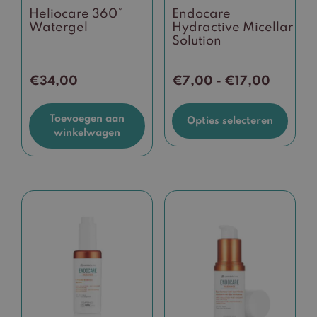
Heliocare 360°
Endocare
worden
Watergel
Hydractive Micellar
op
Solution
de
productpagina
Prijskla
€
34,00
€
7,00
-
€
17,00
€7,00
tot
Toevoegen aan
Opties selecteren
€17,00
winkelwagen