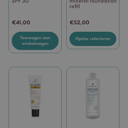
SPF 30
mineral foundation
op
refill
de
productpagina
€
41,00
€
52,00
Toevoegen aan
Opties selecteren
winkelwagen
Dit
product
heeft
meerdere
variaties.
Deze
optie
kan
gekozen