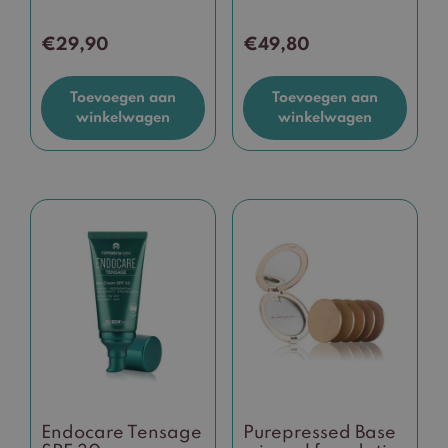
€
29,90
€
49,80
Toevoegen aan
Toevoegen aan
winkelwagen
winkelwagen
Dit
product
heeft
meerdere
variaties.
Deze
optie
kan
gekozen
Endocare Tensage
Purepressed Base
worden