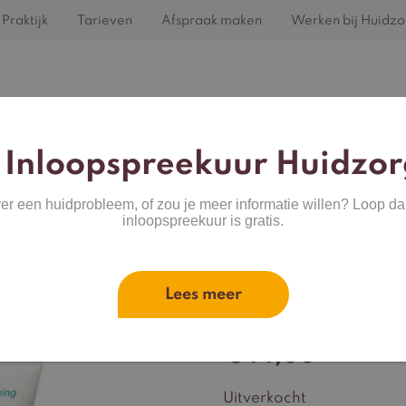
Praktijk
Tarieven
Afspraak maken
Werken bij Huidzo
Home
Behandelingen
Huidproblemen
 Inloopspreekuur Huidzor
ver een huidprobleem, of zou je meer informatie willen? Loop da
inloopspreekuur is gratis.
am
Lees meer
Bionic Fac
€
44,00
Uitverkocht