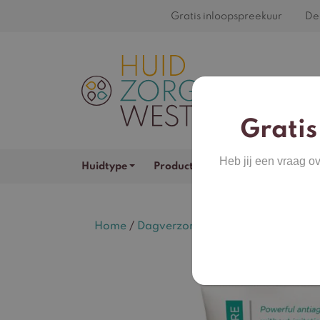
Gratis inloopspreekuur
De 
Gratis
Heb jij een vraag o
Huidtype
Productcategorieën
Merken
Home
/
Dagverzorging
/ Bionic Face Cre