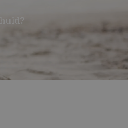
huid?