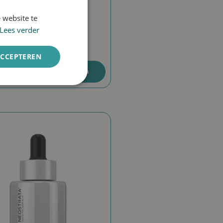
 website te
DUTCH
 Tri-Active
Lees verder
ENGLISH
0
ACCEPTEREN
voegen aan winkelwagen