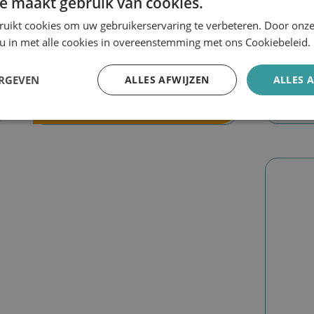
e maakt gebruik van cookies.
ruikt cookies om uw gebruikerservaring te verbeteren. Door onze
Skin Active Cellular Restoration
Biretix
 u in met alle cookies in overeenstemming met ons Cookiebeleid.
€
75,00
€
26,5
ERGEVEN
ALLES AFWIJZEN
ALLES 
Toe
Lees verder