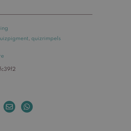
ing
uizpigment
,
quizrimpels
re
fc39f2