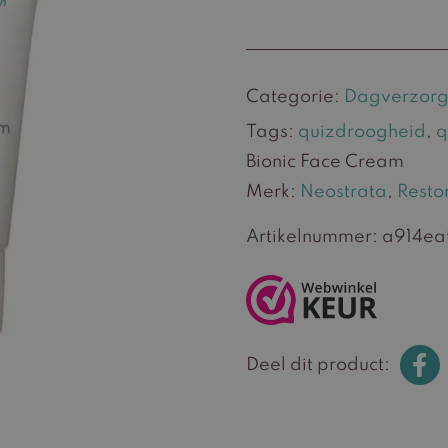
Categorie:
Dagverzorg
Tags:
quizdroogheid
,
q
Bionic Face Cream
Merk:
Neostrata
,
Resto
Artikelnummer:
a914ea
Deel dit product: