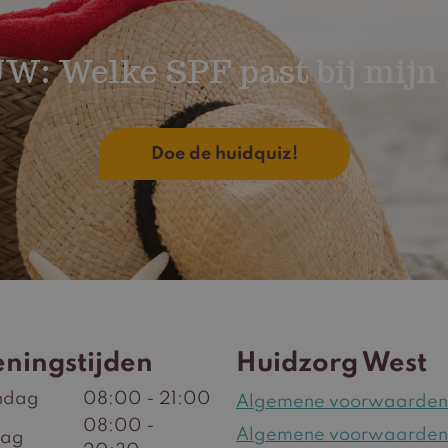
W: Welke SPF past bij mijn 
Doe de huidquiz!
ningstijden
Huidzorg West
ndag
08:00 - 21:00
Algemene voorwaarden
08:00 -
Algemene voorwaarden
dag