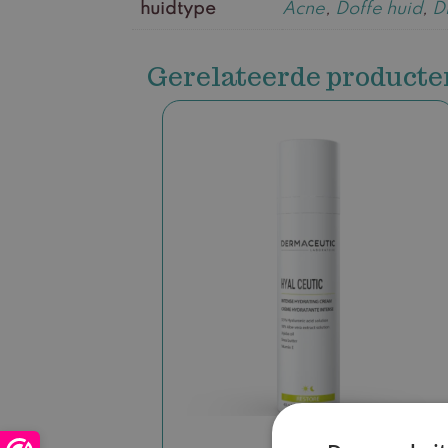
huidtype
Acne
,
Doffe huid
,
D
Gerelateerde producte