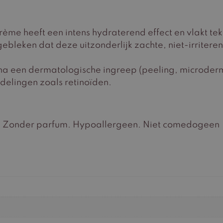
ème heeft een intens hydraterend effect en vlakt te
s gebleken dat deze uitzonderlijk zachte, niet-irriter
 na een dermatologische ingreep (peeling, microderm
elingen zoals retinoïden.
% Zonder parfum. Hypoallergeen. Niet comedogeen