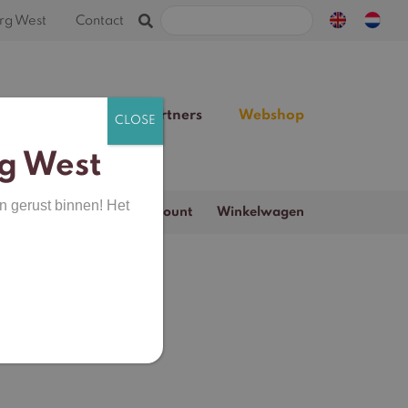
Zoeken
rg West
Contact
naar:
Team
Blog
Partners
Webshop
g West
n gerust binnen! Het
Zoeken
Webshop
Mijn account
Winkelwagen
naar:
e Cream