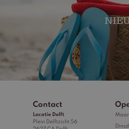
NIEU
Contact
Ope
Locatie Delft
Maa
Plein Delftzicht 56
Dins
2627 CA Delft