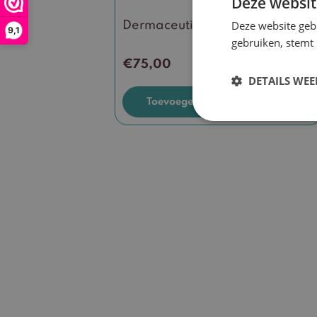
Deze websit
Deze website geb
Dermaceutic Hyal Ceutic
9,1
gebruiken, stemt
€
75,00
DETAILS WE
Toevoegen aan winkelwagen