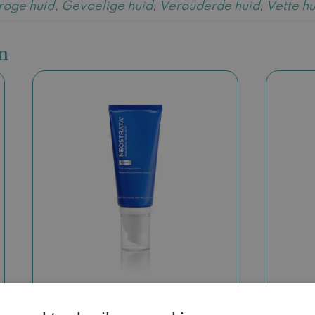
roge huid
,
Gevoelige huid
,
Verouderde huid
,
Vette hu
n