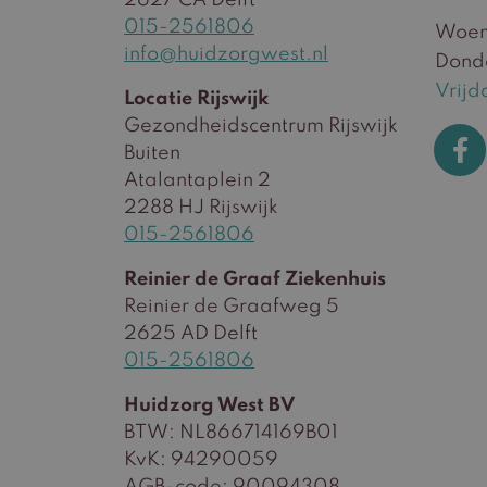
015-2561806
Woen
info@huidzorgwest.nl
Dond
Vrijd
Locatie Rijswijk
Gezondheidscentrum Rijswijk
Buiten
Atalantaplein 2
2288 HJ Rijswijk
015-2561806
Reinier de Graaf Ziekenhuis
Reinier de Graafweg 5
2625 AD Delft
015-2561806
Huidzorg West BV
BTW: NL866714169B01
KvK: 94290059
AGB-code: 90094308