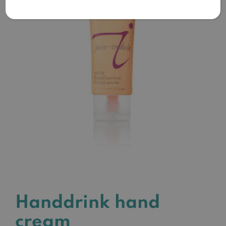
Handdrink hand
cream