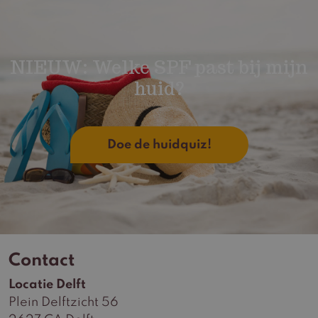
NIEUW: Welke SPF past bij mijn
huid?
Doe de huidquiz!
Contact
Locatie Delft
Plein Delftzicht 56