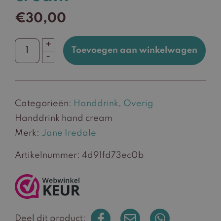
€
30,00
+
Toevoegen aan winkelwagen
Handdrink
-
hand
cream
aantal
Categorieën:
Handdrink
,
Overig
Handdrink hand cream
Merk:
Jane Iredale
Artikelnummer:
4d91fd73ec0b
Deel dit product: