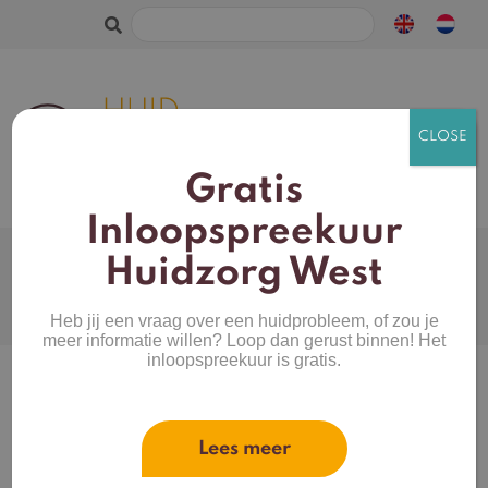
Zoeken
naar:
Gratis
Inloopspreekuur
Webshop
Huidtype
Huidzorg West
Productcategorieën
Mijn account
Heb jij een vraag over een huidprobleem, of zou je
Merken
Winkelwagen
meer informatie willen? Loop dan gerust binnen! Het
inloopspreekuur is gratis.
Home
/
Overig
/
Handdrink
/ Handdrink hand
cream
Lees meer