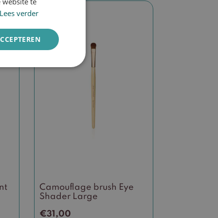
 website te
DUTCH
Lees verder
ENGLISH
ACCEPTEREN
nt
Camouflage brush Eye
Shader Large
€
31,00