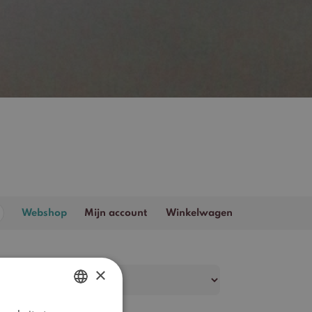
Zoeken
Webshop
Mijn account
Winkelwagen
naar:
×