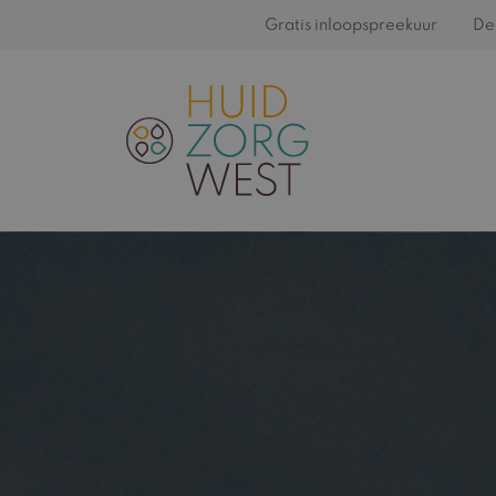
Gratis inloopspreekuur
De 