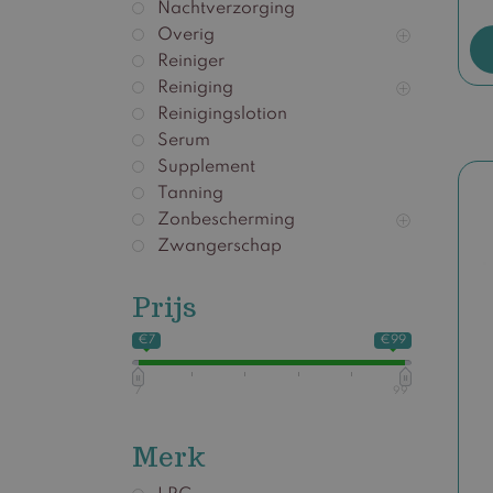
Nachtverzorging
Overig
Reiniger
Reiniging
Reinigingslotion
Serum
Supplement
Dit
Tanning
pro
Zonbescherming
hee
Zwangerschap
mee
var
Prijs
De
opt
€7
€99
kan
gek
7
99
wo
op
Merk
de