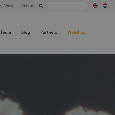
Zoeken
rg West
Contact
naar:
Team
Blog
Partners
Webshop