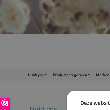
Huidtype
Productcategorieën
Merken
Deze websit
Huidtype