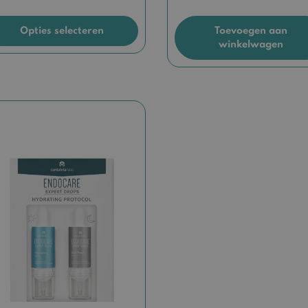
Opties selecteren
Toevoegen aan
winkelwagen
duct
ft
rdere
iaties.
ze
ie
ozen
rden