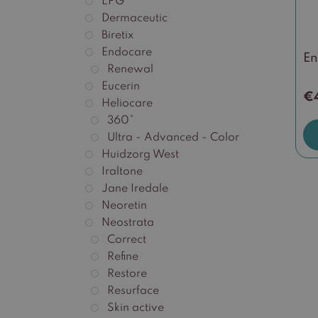
LPG
pro
Dermaceutic
Biretix
Endocare
En
Renewal
Eucerin
€
Heliocare
360°
Ultra - Advanced - Color
Huidzorg West
Iraltone
Jane Iredale
Neoretin
Neostrata
Correct
Refine
Restore
Resurface
Skin active