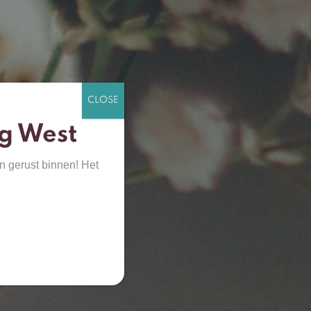
g West
n gerust binnen! Het