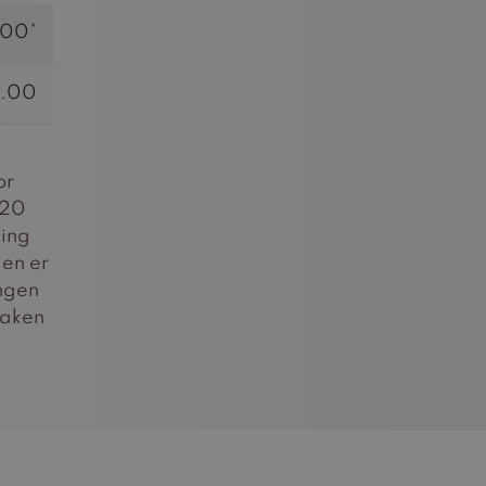
.00*
.00
or
 20
ling
ien er
ingen
maken