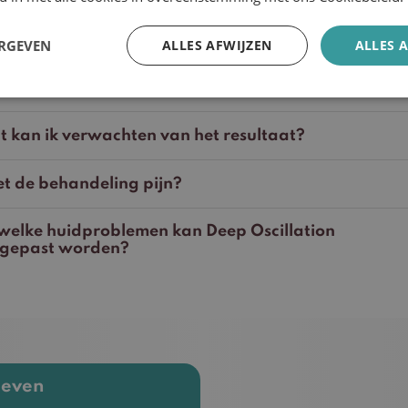
ERGEVEN
ALLES AFWIJZEN
ALLES 
dt mijn behandeling vergoed?
 kan ik verwachten van het resultaat?
t de behandeling pijn?
 welke huidproblemen kan Deep Oscillation
egepast worden?
ieven