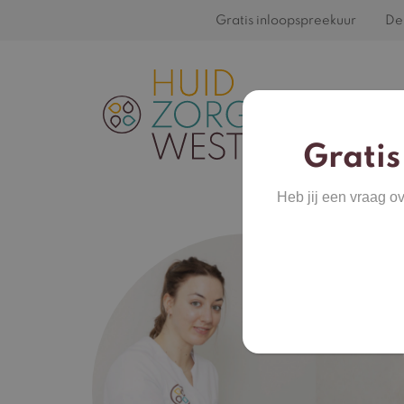
Gratis inloopspreekuur
De 
Gratis
Heb jij een vraag o
Oede
aanp