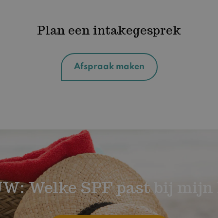
Plan een intakegesprek
Afspraak maken
W: Welke SPF past bij mijn 