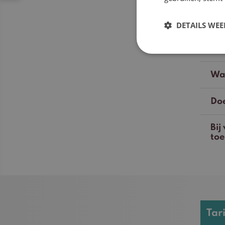
DETAILS WE
Wor
Wat
Doe
Bij
to
Tar