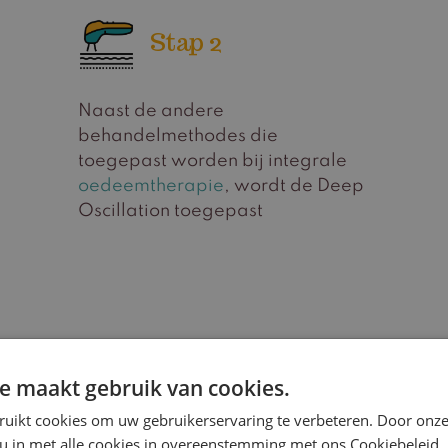
Stap 2
Naast de andere
behandelmethodes die
toegepast worden bij integrale
oedeemtherapie
, wordt de Deep
Oscillation toegepast
e maakt gebruik van cookies.
Veelgestelde vragen
ruikt cookies om uw gebruikerservaring te verbeteren. Door onze
Deep Oscillation
 u in met alle cookies in overeenstemming met ons Cookiebeleid.