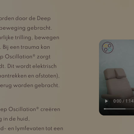
worden door de Deep
n beweging gebracht.
rlijke trilling, bewegen
. Bij een trauma kan
p Oscillation® zorgt
t. Dit wordt elektrisch
antrekken en afstoten),
g terug worden gebracht.
ep Oscillation® creëren
 in de huid,
ed- en lymfevaten tot een