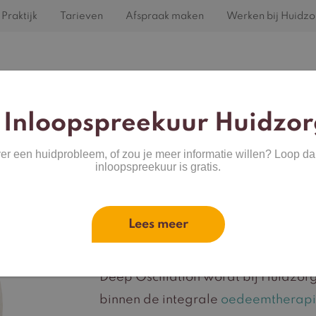
Praktijk
Tarieven
Afspraak maken
Werken bij Huidzo
Home
Behandelingen
Huidproblemen
 Inloopspreekuur Huidzor
ver een huidprobleem, of zou je meer informatie willen? Loop da
inloopspreekuur is gratis.
em effectief
akken.
Lees meer
Deep Oscillatio
Deep Oscillation wordt bij Huidzo
binnen de integrale
oedeemtherap