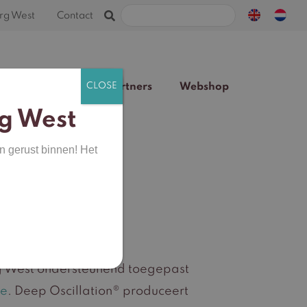
Zoeken
rg West
Contact
naar:
Team
Blog
Partners
Webshop
g West
n gerust binnen! Het
n
rg West ondersteunend toegepast
ie
. Deep Oscillation® produceert