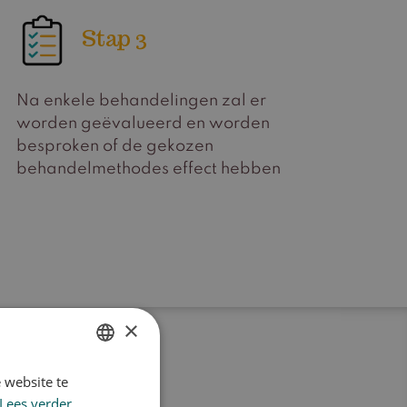
Stap 3
Na enkele behandelingen zal er
worden geëvalueerd en worden
besproken of de gekozen
behandelmethodes effect hebben
×
 website te
DUTCH
Lees verder