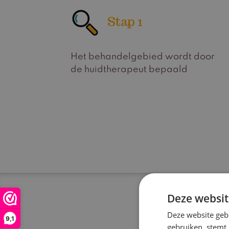
Stap 1
Het behandelgebied wordt door
de huidtherapeut bepaald
Deze websit
Deze website geb
9,1
gebruiken, stemt