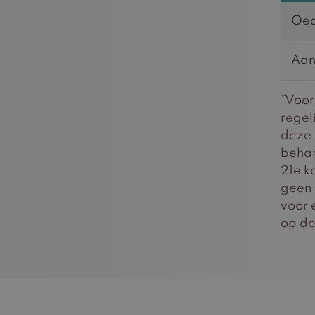
Oed
Aan
*Voor
regel
deze 
behan
21e k
geen 
voor 
op de