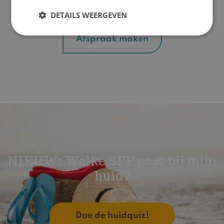
Plan een intakegesprek
DETAILS WEERGEVEN
Afspraak maken
NIEUW: Welke SPF past bij mijn
huid?
Doe de huidquiz!