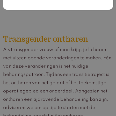
Transgender ontharen
Als transgender vrouw of man krijgt je lichaam
met uiteenlopende veranderingen te maken. Eén
van deze veranderingen is het huidige
beharingspatroon. Tijdens een transitietraject is
het ontharen van het gelaat of het toekomstige
operatiegebied een onderdeel. Aangezien het
ontharen een tijdrovende behandeling kan zijn,
adviseren we om op tijd te starten met de