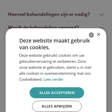
Hoeveel behandelingen zijn er nodig?
Wordt de behandeling vergoed?
×
Deze website maakt gebruik
Hoelang duurt de behandeling?
van cookies.
DUTCH
Wat is de behandelfrequentie?
Deze website gebruikt cookies om uw
ENGLISH
gebruikerservaring te verbeteren. Door
onze website te gebruiken, stemt u in met
Wanneer wordt transgender ontharen
toegepast?
alle cookies in overeenstemming met ons
Cookiebeleid.
Lees verder
ALLES ACCEPTEREN
ALLES AFWIJZEN