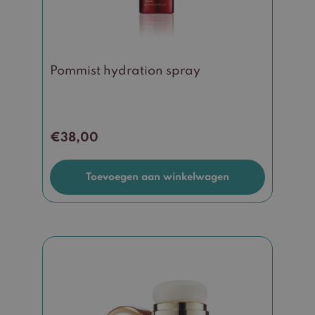
Pommist hydration spray
€
38,00
Toevoegen aan winkelwagen
Dit
product
heeft
meerdere