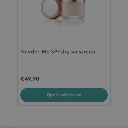
variaties.
Deze
optie
kan
gekozen
worden
op
de
Powder-Me SPF dry sunscreen
productpagina
€
49,90
Opties selecteren