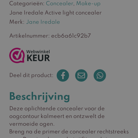
Categorieën:
Concealer
,
Make-up
concealer
aantal
Jane Iredale Active light concealer
Merk:
Jane Iredale
Artikelnummer:
ecb6a61c92b7
Deel dit product:
Beschrijving
Deze oplichtende concealer voor de
oogcontour kalmeert en ontzwelt de
vermoeide ogen.
Breng na de primer de concealer rechtstreeks