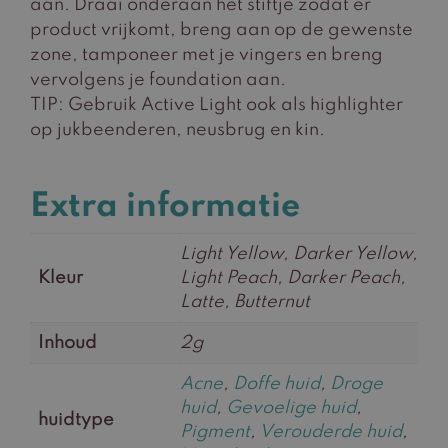
aan. Draai onderaan het stiftje zodat er
product vrijkomt, breng aan op de gewenste
zone, tamponeer met je vingers en breng
vervolgens je foundation aan.
TIP: Gebruik Active Light ook als highlighter
op jukbeenderen, neusbrug en kin.
Extra informatie
Light Yellow, Darker Yellow,
Kleur
Light Peach, Darker Peach,
Latte, Butternut
Inhoud
2g
Acne
,
Doffe huid
,
Droge
huid
,
Gevoelige huid
,
huidtype
Pigment
,
Verouderde huid
,