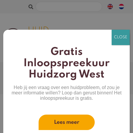
Zoeken
naar:
Gratis
Inloopspreekuur
Webshop
Huidtype
Huidzorg West
Productcategorieën
Mijn account
Heb jij een vraag over een huidprobleem, of zou je
Merken
Winkelwagen
meer informatie willen? Loop dan gerust binnen! Het
inloopspreekuur is gratis.
Home
/
Make-up
/
Concealer
/ Jane Iredale Active
light concealer
Lees meer