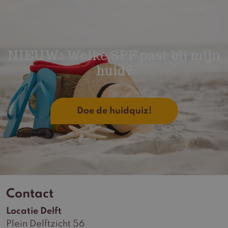
NIEUW: Welke SPF past bij mijn
huid?
Doe de huidquiz!
Contact
Locatie Delft
Plein Delftzicht 56