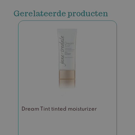
Gerelateerde producten
Dit
product
heeft
meerdere
variaties.
Deze
optie
kan
gekozen
worden
op
de
Dream Tint tinted moisturizer
productpagina