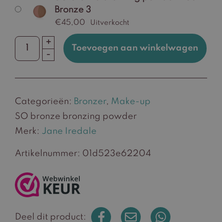
Bronze 3
€
45,00
Uitverkocht
+
Toevoegen aan winkelwagen
SO
-
bronze
bronzing
powder
Categorieën:
Bronzer
,
Make-up
aantal
SO bronze bronzing powder
Merk:
Jane Iredale
Artikelnummer:
01d523e62204
Deel dit product: