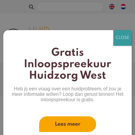
Zoeken
naar:
Gratis
Inloopspreekuur
Webshop
Huidtype
Huidzorg West
Productcategorieën
Mijn account
Heb jij een vraag over een huidprobleem, of zou je
Merken
Winkelwagen
meer informatie willen? Loop dan gerust binnen! Het
inloopspreekuur is gratis.
Home
/
Make-up
/
Bronzer
/ SO bronze bronzing
powder
Lees meer