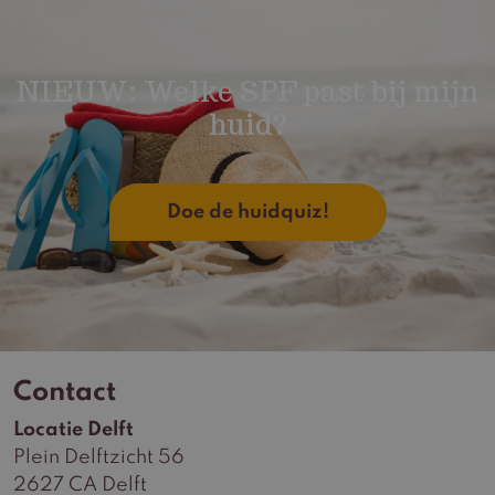
NIEUW: Welke SPF past bij mijn
huid?
Doe de huidquiz!
Contact
Locatie Delft
Plein Delftzicht 56
2627 CA Delft