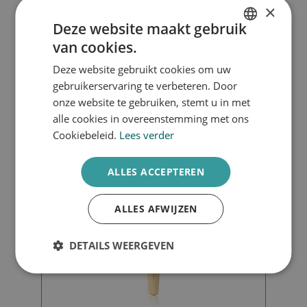
×
Deze website maakt gebruik
van cookies.
DUTCH
€
25,00
Deze website gebruikt cookies om uw
ENGLISH
gebruikerservaring te verbeteren. Door
Toevoegen aan winkelwagen
onze website te gebruiken, stemt u in met
alle cookies in overeenstemming met ons
Cookiebeleid.
Lees verder
ALLES ACCEPTEREN
ALLES AFWIJZEN
DETAILS WEERGEVEN