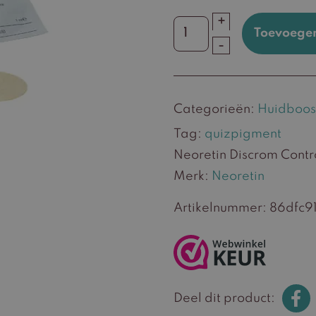
+
Toevoege
Neoretin
-
Discrom
Control
Lightening
Categorieën:
Huidboos
Peel
aantal
Tag:
quizpigment
Neoretin Discrom Contro
Merk:
Neoretin
Artikelnummer:
86dfc9
Deel dit product: