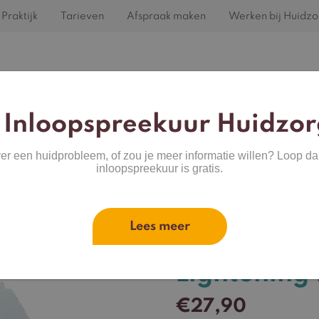
Praktijk
Tarieven
Afspraak maken
Werken bij Huidzo
Home
Behandelingen
Huidproblemen
 Inloopspreekuur Huidzor
ver een huidprobleem, of zou je meer informatie willen? Loop da
inloopspreekuur is gratis.
ntrol Lightening Peel
Lees meer
Neoretin D
Lightening 
€
27,90