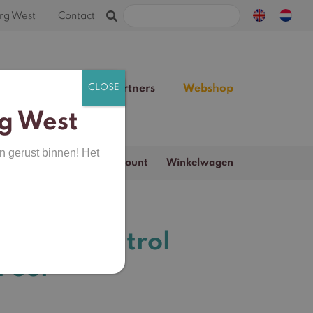
Zoeken
rg West
Contact
naar:
Team
Blog
Partners
Webshop
g West
n gerust binnen! Het
Zoeken
Webshop
Mijn account
Winkelwagen
naar:
iscrom Control
Peel