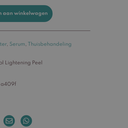
n aan winkelwagen
ter
,
Serum
,
Thuisbehandeling
l Lightening Peel
1a409f