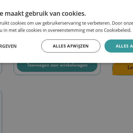
e maakt gebruik van cookies.
ruikt cookies om uw gebruikerservaring te verbeteren. Door onze
 u in met alle cookies in overeenstemming met ons Cookiebeleid.
Enlighten Dark Spot corrector
Endoca
– 15% 
ERGEVEN
ALLES AFWIJZEN
ALLES 
€
29,50
€
71,5
Toevoegen aan winkelwagen
Le