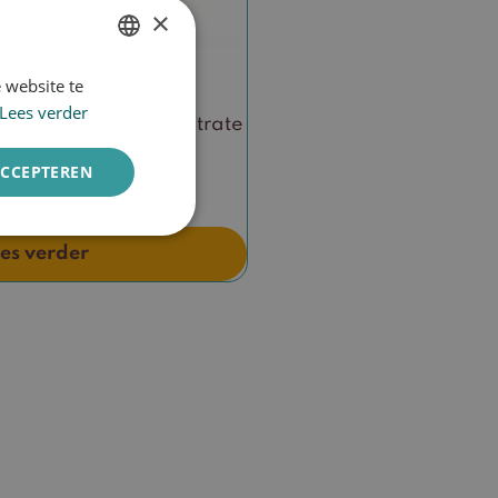
×
 website te
DUTCH
Lees verder
ENGLISH
re Radiance concentrate
vitamine C
ACCEPTEREN
0
es verder