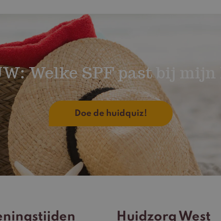
W: Welke SPF past bij mijn 
Doe de huidquiz!
ningstijden
Huidzorg West