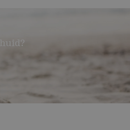
huid?