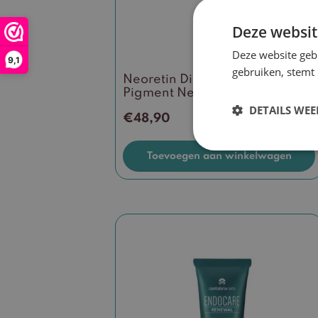
Deze websit
Deze website geb
9,1
gebruiken, stemt
Neoretin Discrom Control
Pigment Neutralizer Serum
DETAILS WE
€
48,90
Toevoegen aan winkelwagen