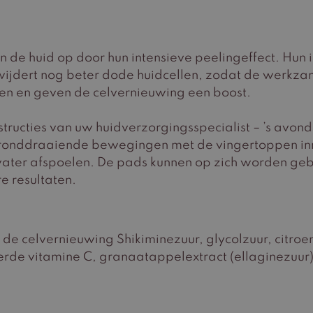
de huid op door hun intensieve peelingeffect. Hun i
jdert nog beter dode huidcellen, zodat de werkzame
ken en geven de celvernieuwing een boost.
tructies van uw huidverzorgingsspecialist – ’s avon
 ronddraaiende bewegingen met de vingertoppen inm
ter afspoelen. De pads kunnen op zich worden gebru
e resultaten.
de celvernieuwing Shikiminezuur, glycolzuur, citroen
eerde vitamine C, granaatappelextract (ellaginezuu