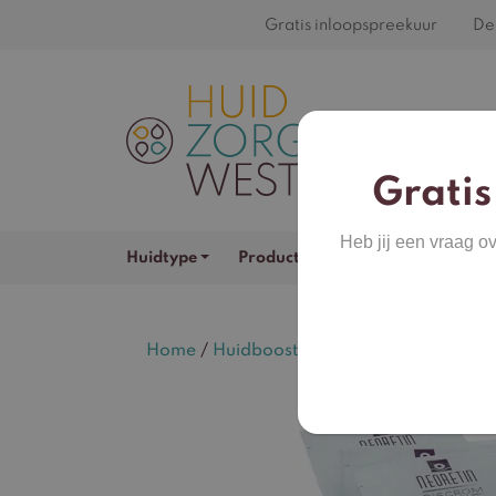
Gratis inloopspreekuur
De 
Gratis
Heb jij een vraag o
Huidtype
Productcategorieën
Merken
Home
/
Huidbooster
/ Neoretin Discrom Co