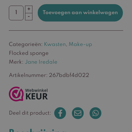
+
Toevoegen aan winkelwagen
Flocked
-
sponge
aantal
Categorieën:
Kwasten
,
Make-up
Flocked sponge
Merk:
Jane Iredale
Artikelnummer:
267bdbf4d022
Deel dit product: