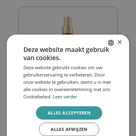
×
Deze website maakt gebruik
van cookies.
DUTCH
Deze website gebruikt cookies om uw
ENGLISH
gebruikerservaring te verbeteren. Door
onze website te gebruiken, stemt u in met
alle cookies in overeenstemming met ons
D2O hydration spray
Cookiebeleid.
Lees verder
ALLES ACCEPTEREN
€
38,00
ALLES AFWIJZEN