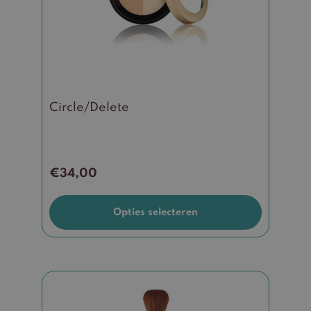
optie
kan
gekozen
worden
op
de
Circle/Delete
productpagina
€
34,00
Opties selecteren