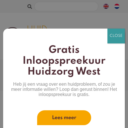
Zoeken
naar:
Gratis
Inloopspreekuur
Webshop
Huidtype
Huidzorg West
Productcategorieën
Mijn account
Heb jij een vraag over een huidprobleem, of zou je
Merken
Winkelwagen
meer informatie willen? Loop dan gerust binnen! Het
inloopspreekuur is gratis.
Home
/
Make-up
/
Kwasten
/ Flocked sponge
Lees meer