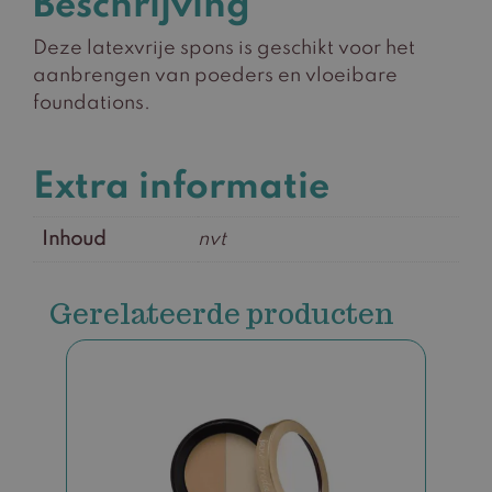
Beschrijving
Deze latexvrije spons is geschikt voor het
aanbrengen van poeders en vloeibare
foundations.
Extra informatie
Inhoud
nvt
Gerelateerde producten
Dit
product
heeft
meerdere
variaties.
Deze