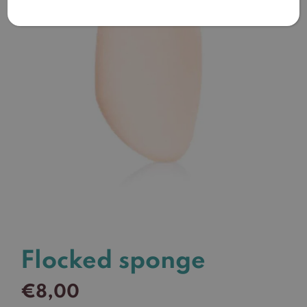
Flocked sponge
€
8,00