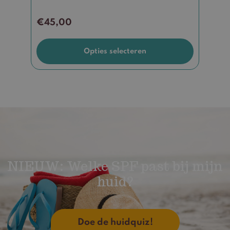
€
45,00
Opties selecteren
NIEUW: Welke SPF past bij mijn
huid?
Doe de huidquiz!