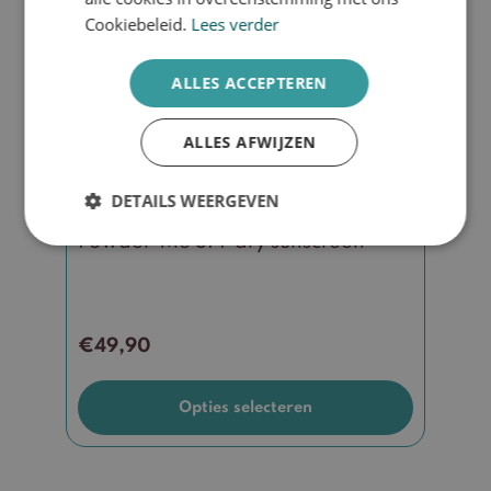
meerdere
Cookiebeleid.
Lees verder
variaties.
Deze
ALLES ACCEPTEREN
optie
kan
ALLES AFWIJZEN
gekozen
worden
DETAILS WEERGEVEN
op
de
Powder-Me SPF dry sunscreen
productpagina
€
49,90
Opties selecteren