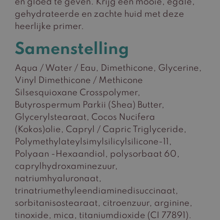
en gloed te geven. Krijg een mooie, egale,
gehydrateerde en zachte huid met deze
heerlijke primer.
Samenstelling
Aqua / Water / Eau, Dimethicone, Glycerine,
Vinyl Dimethicone / Methicone
Silsesquioxane Crosspolymer,
Butyrospermum Parkii (Shea) Butter,
Glycerylstearaat, Cocos Nucifera
(Kokos)olie, Capryl / Capric Triglyceride,
Polymethylateylsimylsilicylsilicone-11,
Polyaan -Hexaandiol, polysorbaat 60,
caprylhydroxaminezuur,
natriumhyaluronaat,
trinatriumethyleendiaminedisuccinaat,
sorbitanisostearaat, citroenzuur, arginine,
tinoxide, mica, titaniumdioxide (CI 77891).