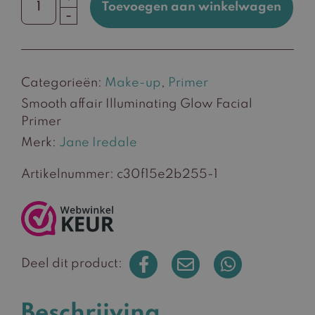
Toevoegen aan winkelwagen
Smooth
-
affair
Illuminating
Glow
Categorieën:
Make-up
,
Primer
Facial
Primer
Smooth affair Illuminating Glow Facial
aantal
Primer
Merk:
Jane Iredale
Artikelnummer:
c30f15e2b255-1
Deel dit product:
Beschrijving