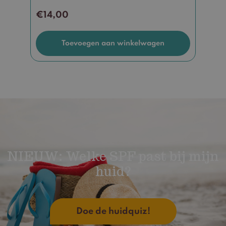
€
14,00
Toevoegen aan winkelwagen
NIEUW: Welke SPF past bij mijn
huid?
Doe de huidquiz!