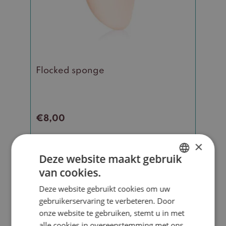
Flocked sponge
€
8,00
×
Toevoegen aan winkelwagen
Deze website maakt gebruik
van cookies.
DUTCH
Deze website gebruikt cookies om uw
ENGLISH
Dit
gebruikerservaring te verbeteren. Door
product
onze website te gebruiken, stemt u in met
heeft
alle cookies in overeenstemming met ons