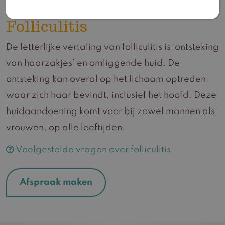
Folliculitis
De letterlijke vertaling van folliculitis is ‘ontsteking
van haarzakjes’ en omliggende huid. De
ontsteking kan overal op het lichaam optreden
waar zich haar bevindt, inclusief het hoofd. Deze
huidaandoening komt voor bij zowel mannen als
vrouwen, op alle leeftijden.
Veelgestelde vragen over folliculitis
Afspraak maken