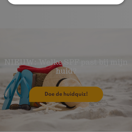
NIEUW: Welke SPF past bij mijn
huid?
Doe de huidquiz!