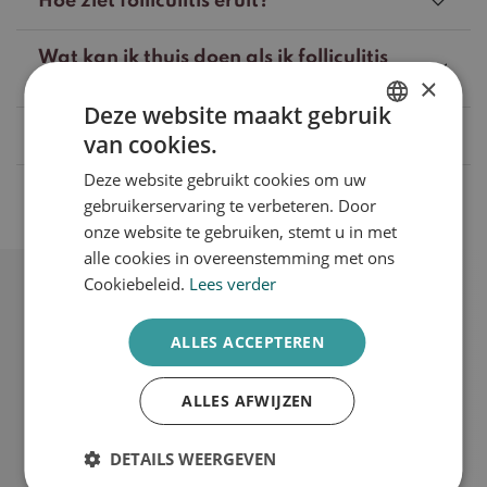
Hoe ziet folliculitis eruit?
Wat kan ik thuis doen als ik folliculitis
heb?
×
Deze website maakt gebruik
Wat zijn de behandelmogelijkheden?
van cookies.
DUTCH
Deze website gebruikt cookies om uw
ENGLISH
Wat zijn de behandeltarieven?
gebruikerservaring te verbeteren. Door
onze website te gebruiken, stemt u in met
alle cookies in overeenstemming met ons
Cookiebeleid.
Lees verder
ALLES ACCEPTEREN
Plan een intakegesprek
ALLES AFWIJZEN
Afspraak maken
DETAILS WEERGEVEN