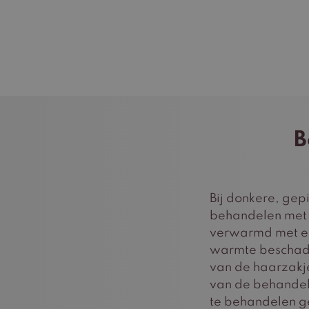
B
Bij donkere, gep
behandelen me
verwarmd met ee
warmte beschadi
van de haarzakje
van de behandel
te behandelen ge