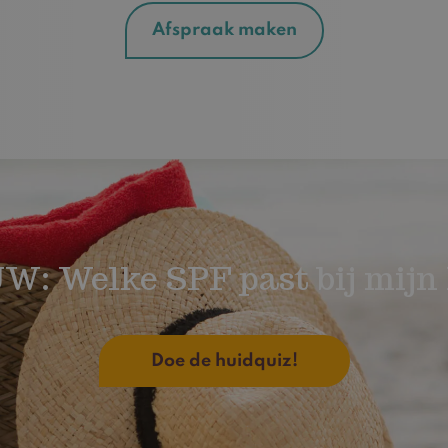
Afspraak maken
W: Welke SPF past bij mijn 
Doe de huidquiz!