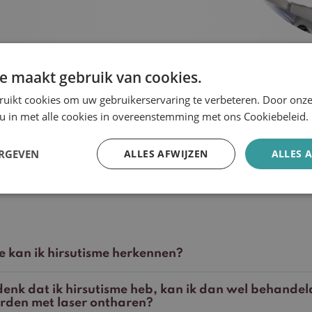
e maakt gebruik van cookies.
ruikt cookies om uw gebruikerservaring te verbeteren. Door onze
 u in met alle cookies in overeenstemming met ons Cookiebeleid.
Veelgestelde vragen
ERGEVEN
ALLES AFWIJZEN
ALLES 
Hirsutisme
 kan ik hirsutisme herkennen?
denk dat ik hirsutisme heb, kan ik dan wel behandel
rden met laser ontharen?