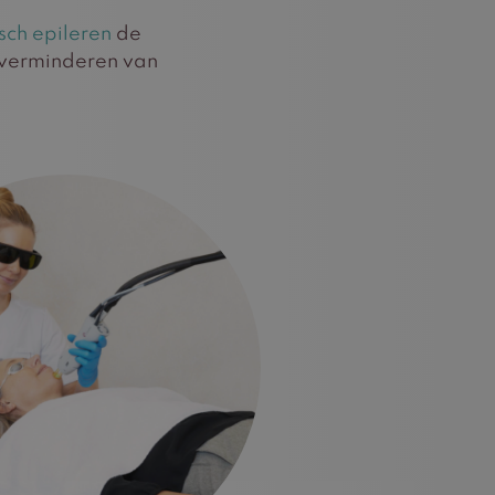
isch epileren
de
f verminderen van