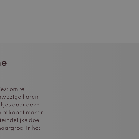
me
est om te
anwezige haren
akjes door deze
n of kapot maken
teindelijke doel
aargroei in het