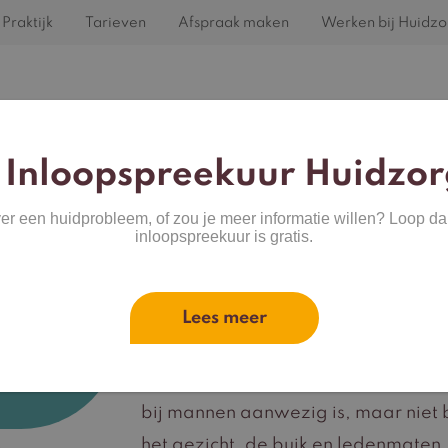
Praktijk
Tarieven
Afspraak maken
Werken bij Huidzo
Home
Behandelingen
Huidproblemen
 Inloopspreekuur Huidzor
ver een huidprobleem, of zou je meer informatie willen? Loop da
inloopspreekuur is gratis.
Hirsutisme
Lees meer
matige
groei.
Bij hirsutisme is er sprake van haar
bij mannen aanwezig is, maar niet 
het gezicht, de buik en ledenmaten.