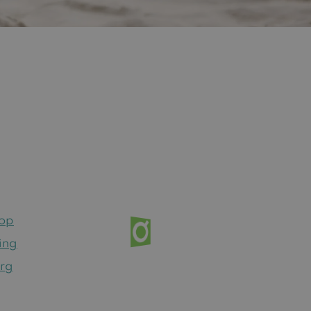
hop
ing
org