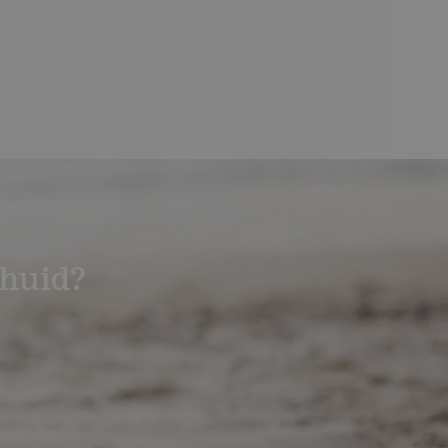
huid?