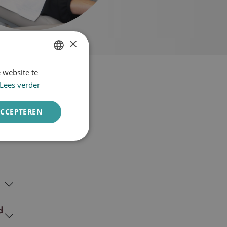
×
 website te
DUTCH
Lees verder
ENGLISH
ACCEPTEREN
d