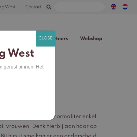
Zoeken
rg West
Contact
naar:
Team
Blog
Partners
Webshop
g West
n gerust binnen! Het
groei op plaatsen die normaliter enkel
bij vrouwen. Denk hierbij aan haar op
 Bij hirsutisme kan er een onderscheid