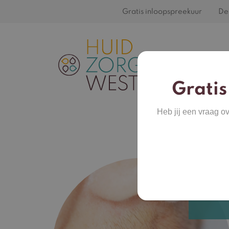
Gratis inloopspreekuur
De 
Gratis
Heb jij een vraag o
Over
haar