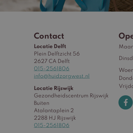
Contact
Ope
Locatie Delft
Maa
Plein Delftzicht 56
Dins
2627 CA Delft
015-2561806
Woen
info@huidzorgwest.nl
Dond
Vrijd
Locatie Rijswijk
Gezondheidscentrum Rijswijk
Buiten
Atalantaplein 2
2288 HJ Rijswijk
015-2561806