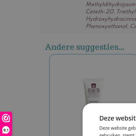
Methyldihydrojasmon
Ceteth-20, Triethyl
Hydroxyhydrocinnam
Phenoxyethanol, Ca
Andere suggesties…
Deze websit
Deze website geb
9,1
gebruiken, stemt