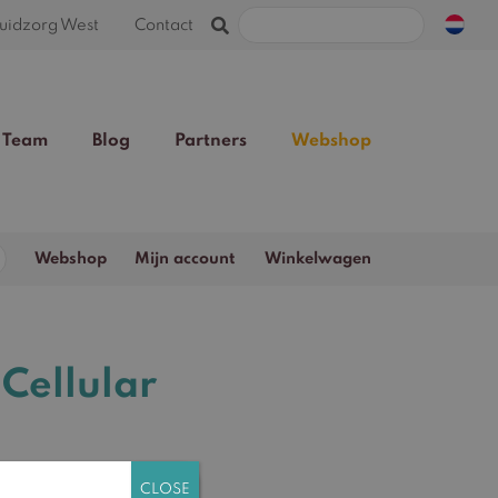
Zoeken
uidzorg West
Contact
naar:
Team
Blog
Partners
Webshop
Zoeken
Webshop
Mijn account
Winkelwagen
naar:
 Cellular
n