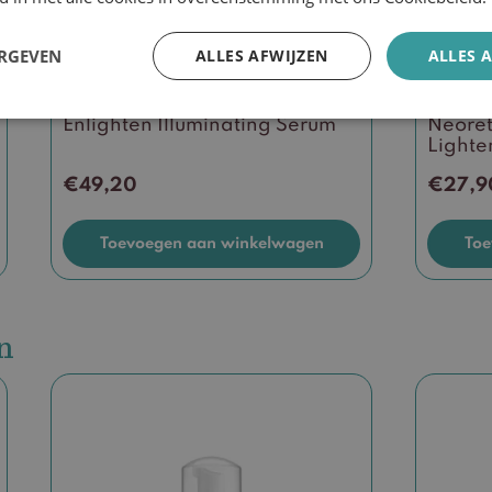
ERGEVEN
ALLES AFWIJZEN
ALLES 
m
Enlighten Illuminating Serum
Neoret
Lighte
€
49,20
€
27,9
Toevoegen aan winkelwagen
Toe
n