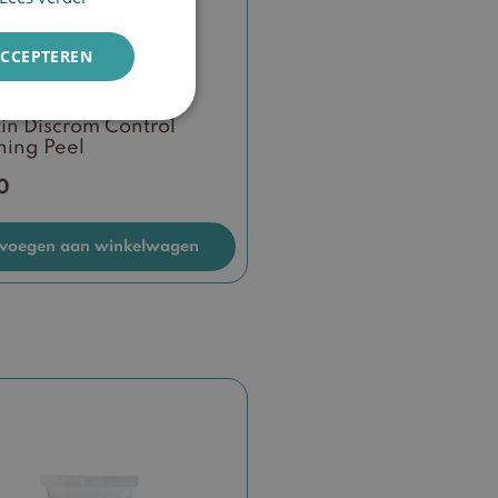
ENGLISH
ACCEPTEREN
in Discrom Control
ning Peel
0
voegen aan winkelwagen