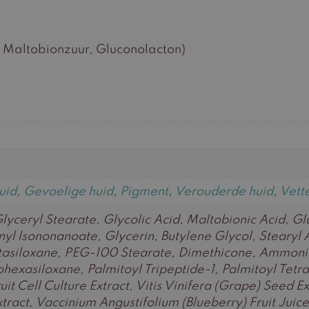
 Maltobionzuur, Gluconolacton)
uid
,
Gevoelige huid
,
Pigment
,
Verouderde huid
,
Vett
yceryl Stearate, Glycolic Acid, Maltobionic Acid, G
onyl lsononanoate, Glycerin, Butylene Glycol, Steary
tasiloxane, PEG-100 Stearate, Dimethicone, Ammoni
ohexasiloxane, Palmitoyl Tripeptide-1, Palmitoyl Tet
t Cell Culture Extract, Vitis Vinifera (Grape) Seed Ex
ract, Vaccinium Angustifolium (Blueberry) Fruit Jui