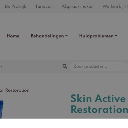
De Praktijk
Tarieven
Afspraak maken
Werken bij H
Home
Behandelingen
Huidproblemen
lar Restoration
Skin Active
Restoratio
€
75,00