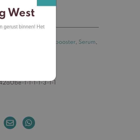
g West
n gerust binnen! Het
rging
,
Gezicht
,
Huidbooster
,
Serum
,
toration
ctive
2a0be-1-1-1-1-3-1-1