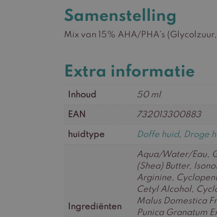
Samenstelling
Mix van 15% AHA/PHA’s (Glycolzuur,
Extra informatie
Inhoud
50 ml
EAN
732013300883
huidtype
Doffe huid
,
Droge h
Aqua/Water/Eau, Gl
(Shea) Butter, lson
Arginine, Cyclopen
Cetyl Alcohol, Cycl
Malus Domestica Frui
Ingrediënten
Punica Granatum Ext