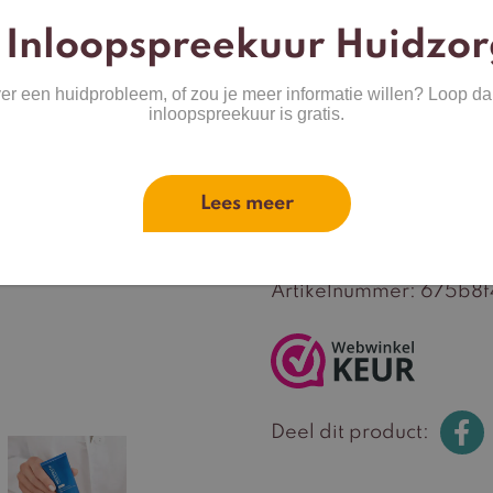
Uitverkocht
 Inloopspreekuur Huidzor
ver een huidprobleem, of zou je meer informatie willen? Loop da
inloopspreekuur is gratis.
Categorieën:
Dagverzo
Supplement
Lees meer
Skin Active Cellular Res
Merk:
Neostrata
,
Skin a
Artikelnummer:
675b8f4
Deel dit product: