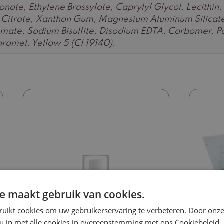
ate, Ethylene Brassylate, Caprylyl Glycol, Lecithin
 Citrate, Xanthan Gum, Magnesium Aluminum Silicate,
ate, Sodium Bisulfite, Disodium EDTA, Carbomer, Po
ramel, Yellow 5 (CI 19140).
e maakt gebruik van cookies.
ruikt cookies om uw gebruikerservaring te verbeteren. Door onze
 u in met alle cookies in overeenstemming met ons Cookiebeleid.