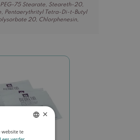
, PEG-75 Stearate, Steareth-20,
 Pentaerythrityl Tetra-Di-t-Butyl
lysorbate 20, Chlorphenesin,
×
 website te
DUTCH
Lees verder