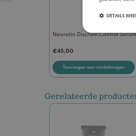
DETAILS WE
Neoretin Discrom Control Seru
€
45,00
Toevoegen aan winkelwagen
Gerelateerde producte