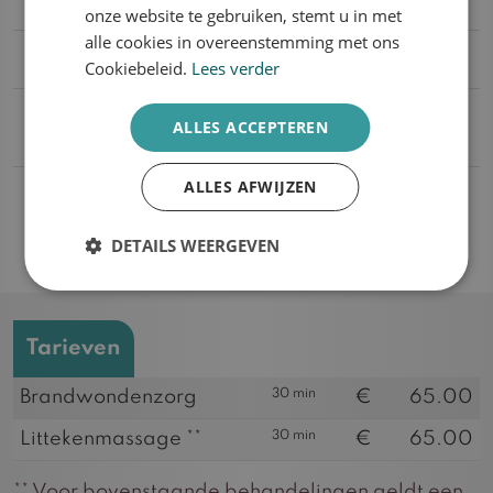
Wordt mijn behandeling vergoed?
onze website te gebruiken, stemt u in met
alle cookies in overeenstemming met ons
Wat kan ik verwachten van het resultaat?
Cookiebeleid.
Lees verder
Zijn de huidtherapeuten gespecialiseerd
ALLES ACCEPTEREN
in nazorg bij brandwonden?
ALLES AFWIJZEN
Bij welke huidproblemen kan
brandwonden nazorg worden
toegepast?
DETAILS WEERGEVEN
Tarieven
30 min
Brandwondenzorg
€
65.00
30 min
Littekenmassage **
€
65.00
** Voor bovenstaande behandelingen geldt een