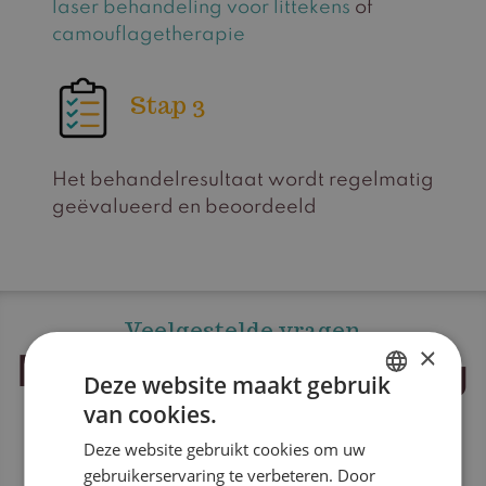
laser behandeling voor littekens
of
camouflagetherapie
Stap 3
Het behandelresultaat wordt regelmatig
geëvalueerd en beoordeeld
Veelgestelde vragen
×
Brandwonden nazorg
Deze website maakt gebruik
van cookies.
DUTCH
Deze website gebruikt cookies om uw
ENGLISH
gebruikerservaring te verbeteren. Door