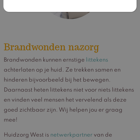
Brandwonden nazorg
Brandwonden kunnen ernstige
littekens
achterlaten op je huid. Ze trekken samen en
hinderen bijvoorbeeld bij het bewegen.
Daarnaast heten littekens niet voor niets littekens
en vinden veel mensen het vervelend als deze
goed zichtbaar zijn. Wij helpen jou er graag
mee!
Huidzorg West is
netwerkpartner
van de