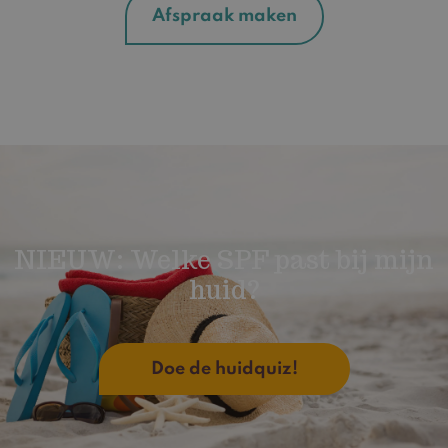
Afspraak maken
NIEUW: Welke SPF past bij mijn
huid?
Doe de huidquiz!