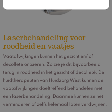
Laserbehandeling voor
roodheid en vaatjes
Vaatafwijkingen kunnen het gezicht en/ of
decolleté ontsieren. Zo zie je dit bijvoorbeeld
terug in roodheid in het gezicht of decolleté. De
huidtherapeuten van Huidzorg West kunnen de
vaatafwijkingen doeltreffend behandelen met
een laserbehandeling. Daarmee kunnen ze het
verminderen of zelfs helemaal laten verdwijnen.