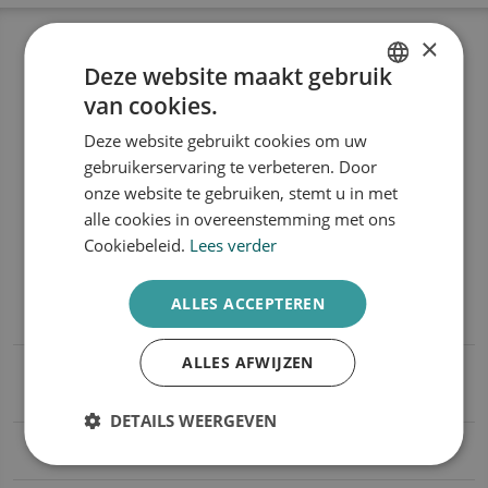
×
Veelgestelde vragen
Deze website maakt gebruik
Laserbehandeling
van cookies.
DUTCH
voor roodheid en
Deze website gebruikt cookies om uw
ENGLISH
gebruikerservaring te verbeteren. Door
vaatjes
onze website te gebruiken, stemt u in met
alle cookies in overeenstemming met ons
Cookiebeleid.
Lees verder
Hoe worden roodheid en/ of vaatjes
ALLES ACCEPTEREN
behandeld met een laser?
ALLES AFWIJZEN
Wat kan ik verwachten van het resultaat
van de vaatafwijking behandeling?
DETAILS WEERGEVEN
Hoeveel behandelingen zijn er nodig?