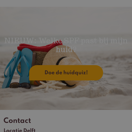
NIEUW: Welke SPF past bij mijn
huid?
Doe de huidquiz!
Contact
Locatie Delft