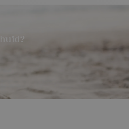
huid?