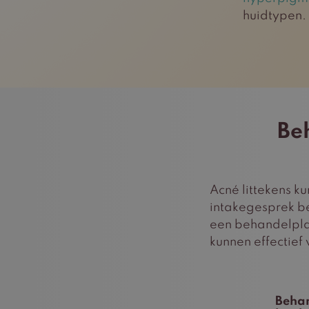
huidtypen.
Be
Acné littekens k
intakegesprek b
een behandelplan
kunnen effectie
Behan