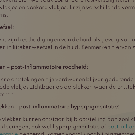
ttekens zien we vaak ook andere restverschijnselen 
vlekjes en donkere vlekjes. Er zijn verschillende vor
ens:
efsel:
ens zijn beschadigingen van de huid als gevolg van a
ten in littekenweefsel in de huid. Kenmerken hiervan zi
en – post-inflammatoire roodheid:
cne ontstekingen zijn verdwenen blijven gedurende 3
de vlekjes zichtbaar op de plekken waar de ontste
zeten.
ekken – post-inflammatoire hyperpigmentatie:
vlekken kunnen ontstaan bij blootstelling aan zonlic
kleuringen, ook wel hyperpigmentatie of
post-infl
entatie
genoemd, komen vooral voor bij pigmentge