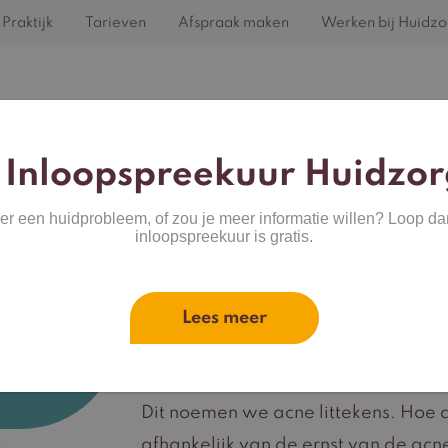
Praktijk
Tarieven
Afspraak maken
Werken bij Huidzo
Home
Behandelingen
Huidproblemen
 Inloopspreekuur Huidzor
ver een huidprobleem, of zou je meer informatie willen? Loop da
inloopspreekuur is gratis.
Acne littekens
Lees meer
vende schade
acné.
De huidaandoening acne kan blijve
Dit noemen we acne littekens. Hoe di
afhankelijk van de ernst van de acn