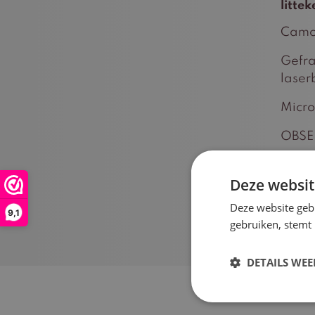
littek
Camo
Gefra
laser
Micro
OBSE
Peeli
Deze websit
Deze website geb
9,1
gebruiken, stemt
DETAILS WE