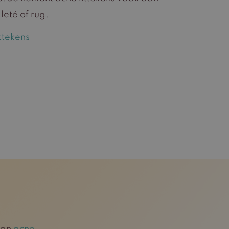
leté of rug.
ttekens