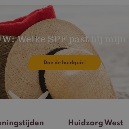
W: Welke SPF past bij mijn 
Doe de huidquiz!
ningstijden
Huidzorg West