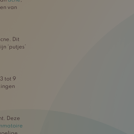
van
acne
,
men van
cne. Dit
jn ‘putjes’
 tot 9
kingen
ht. Deze
ammatoire
voelige