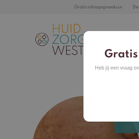
Gratis inloopspreekuur
De 
Gratis
Heb jij een vraag o
Blij
van 