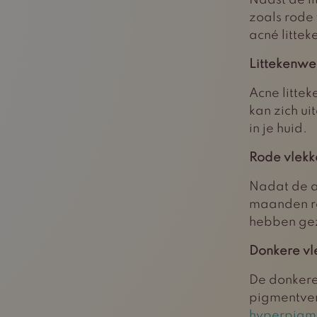
Naast de li
zoals rode 
acné littek
Littekenwe
Acne littek
kan zich ui
in je huid.
Rode vlekk
Nadat de a
maanden ro
hebben ge
Donkere vl
De donkere 
pigmentver
hyperpigm