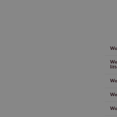
Wat
We
lit
Wat
Wel
Wo