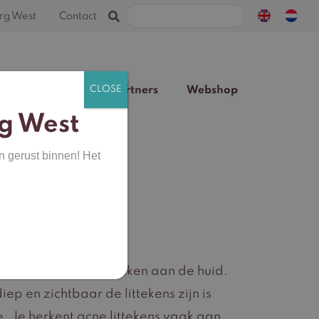
Zoeken
rg West
Contact
naar:
Team
Blog
Partners
Webshop
g West
n gerust binnen! Het
nde schade veroorzaken aan de huid.
ep en zichtbaar de littekens zijn is
e. Je herkent acne littekens vaak aan