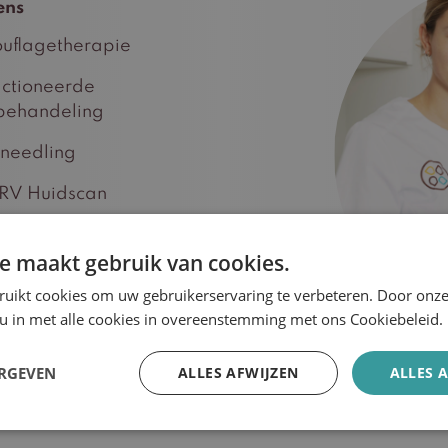
ens
uflagetherapie
ctioneerde
behandeling
needling
RV Huidscan
ng
e maakt gebruik van cookies.
ruikt cookies om uw gebruikerservaring te verbeteren. Door onze
 u in met alle cookies in overeenstemming met ons Cookiebeleid.
ERGEVEN
ALLES AFWIJZEN
ALLES 